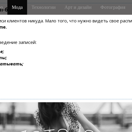
р
Мода
Технологии
Арт и дизайн
Фотография
m-боте
писи клиентов никуда. Мало того, что нужно видеть свое рас
me.
ведение записей:
е;
ты;
батывать;