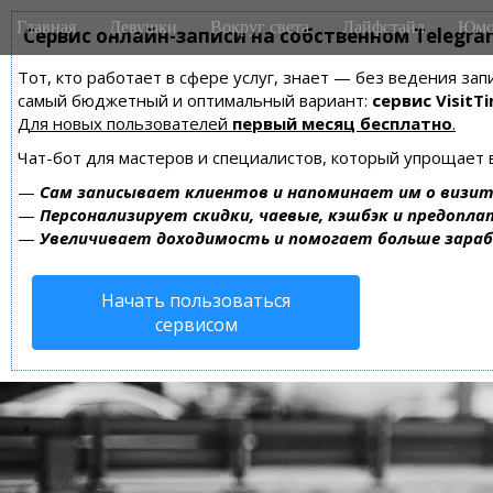
M
S
Главная
Девушки
Вокруг света
Лайфстайл
Юмо
k
Сервис онлайн-записи на собственном Telegra
a
i
i
Тот, кто работает в сфере услуг, знает — без ведения за
p
n
самый бюджетный и оптимальный вариант:
сервис VisitTi
t
m
Для новых пользователей
первый месяц бесплатно
.
o
e
c
Чат-бот для мастеров и специалистов, который упрощает 
n
o
—
Сам записывает клиентов и напоминает им о визит
n
u
—
Персонализирует скидки, чаевые, кэшбэк и предопла
t
—
Увеличивает доходимость и помогает больше зара
e
n
Начать пользоваться
t
сервисом