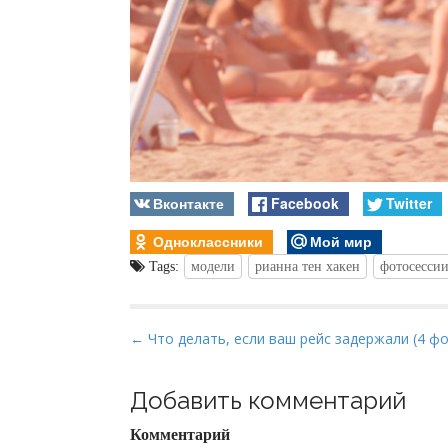
Вконтакте
Facebook
Twitter
Одноклассники
Мой мир
Tags:
модели
рианна тен хакен
фотосесси
P
← Что делать, если ваш рейс задержали (4 ф
o
s
Добавить комментарий
t
Комментарий
n