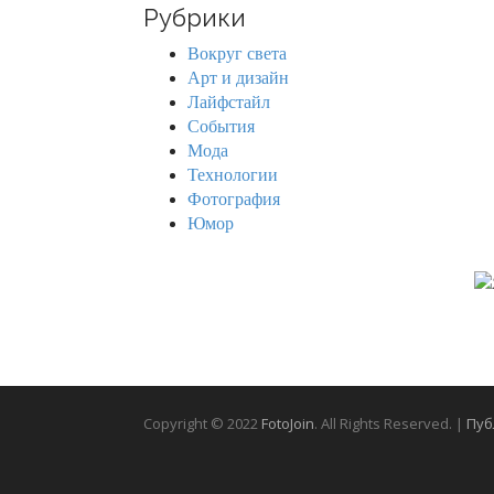
r
Рубрики
c
h
Вокруг света
f
Арт и дизайн
o
Лайфстайл
r
События
:
Мода
Технологии
Фотография
Юмор
Copyright © 2022
FotoJoin
. All Rights Reserved. |
Пуб