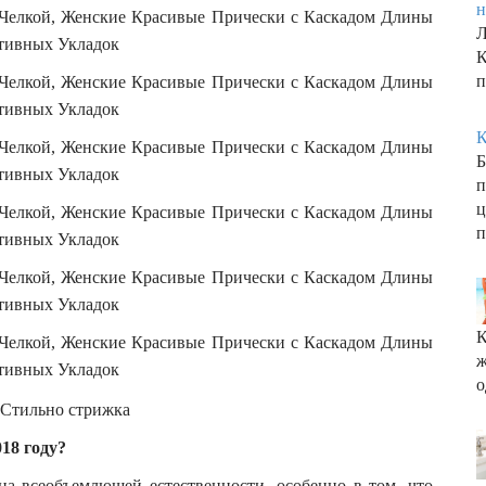
н
Л
К
п
К
п
ц
п
К
ж
о
18 году?
а всеобъемлющей естественности, особенно в том, что