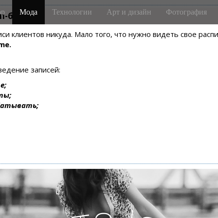
р
Мода
Технологии
Арт и дизайн
Фотография
m-боте
писи клиентов никуда. Мало того, что нужно видеть свое рас
me.
ведение записей:
е;
ты;
батывать;