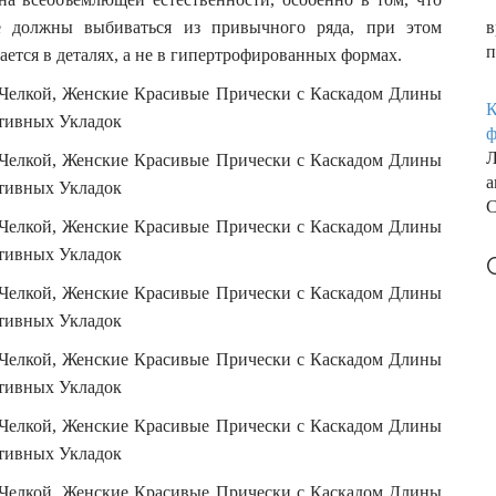
 не должны выбиваться из привычного ряда, при этом
в
п
ается в деталях, а не в гипертрофированных формах.
К
ф
Л
а
С