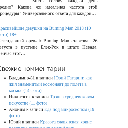
Мыть голову каждый день
редно? Какова же идеальная частота этой
роцедуры? Универсального ответа для каждой…
расивейшие девушки на Burning Man 2018 (10
ото) 18+
егендарный open-air Burning Man стартовал 26
вгуста в пустыне Блэк-Рок в штате Невада.
ейчас этот…
Свежие комментарии
Владимир-81
к записи
Юрий Гагарин: как
жил знаменитый космонавт до полёта в
космос (14 фото)
Никитосик
к записи
Трэш в средневековом
искусстве (11 фото)
Аноним
к записи
Еда под микроскопом (19
фото)
Юрий
к записи
Красота славянская: яркие