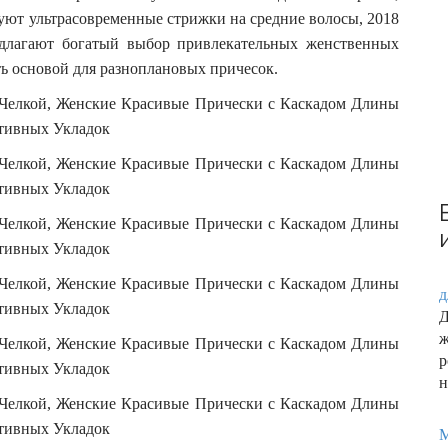
r
суют ультрасовременные стрижки на средние волосы, 2018
:
едлагают богатый выбор привлекательных женственных
ь основой для разноплановых причесок.
д
Д
М