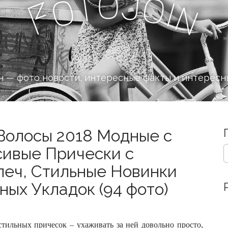
o
J
t
o
o
i
n
F
 — фото новости, интересные факты и интересн
Волосы 2018 Модные с
S
сивые Прически с
e
леч, Стильные Новинки
a
r
ных Укладок (94 фото)
c
h
f
o
стильных причесок – ухаживать за ней довольно просто,