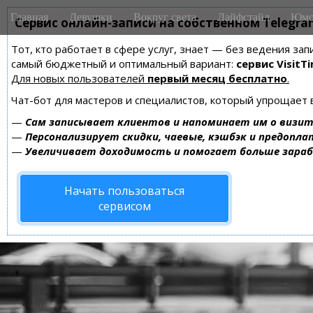
M
S
Главная
Девушки
Вокруг света
Лайфстайл
Юмо
k
Сервис онлайн-записи на собственном Telegra
a
i
i
Тот, кто работает в сфере услуг, знает — без ведения за
p
n
самый бюджетный и оптимальный вариант:
сервис VisitTi
t
m
Для новых пользователей
первый месяц бесплатно
.
o
e
c
Чат-бот для мастеров и специалистов, который упрощает 
n
o
—
Сам записывает клиентов и напоминает им о визит
n
u
—
Персонализирует скидки, чаевые, кэшбэк и предопла
t
—
Увеличивает доходимость и помогает больше зара
e
n
Начать пользоваться
t
сервисом