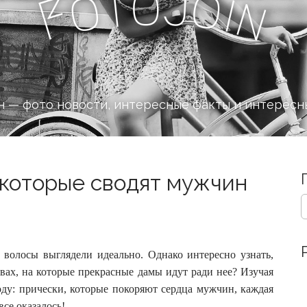
J
o
t
o
o
i
F
n
 — фото новости, интересные факты и интересн
 которые сводят мужчин
S
e
a
r
c
волосы выглядели идеально. Однако интересно узнать,
h
вах, на которые прекрасные дамы идут ради нее? Изучая
f
у: прически, которые покоряют сердца мужчин, каждая
o
все оказалось!