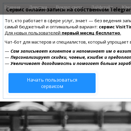
M
S
Главная
Девушки
Вокруг света
Лайфстайл
Юмо
k
Сервис онлайн-записи на собственном Telegra
a
i
i
Тот, кто работает в сфере услуг, знает — без ведения за
p
n
самый бюджетный и оптимальный вариант:
сервис VisitTi
t
m
Для новых пользователей
первый месяц бесплатно
.
o
e
c
Чат-бот для мастеров и специалистов, который упрощает 
n
o
—
Сам записывает клиентов и напоминает им о визит
n
u
—
Персонализирует скидки, чаевые, кэшбэк и предопла
t
—
Увеличивает доходимость и помогает больше зара
e
n
Начать пользоваться
t
сервисом