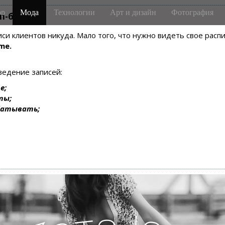
р
Мода
Технологии
Арт и дизайн
Фотография
m-боте
писи клиентов никуда. Мало того, что нужно видеть свое рас
me.
ведение записей:
е;
ты;
батывать;