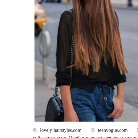
© lovely-hairstyles.com © teenvogue.com 
соблазнительно. Особенно когда девушка ухажив