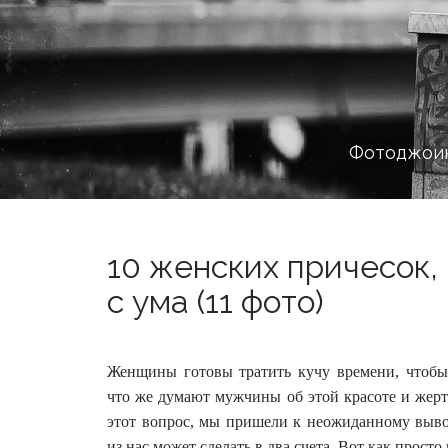
Фотоджоин
10 женских причесок,
с ума (11 фото)
Женщины готовы тратить кучу времени, чтобы 
что же думают мужчины об этой красоте и жерт
этот вопрос,
мы пришели к неожиданному вывод
из нас может сделать в два счета. Вот как просто 