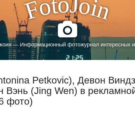
J
o
t
o
o
i
F
n
жоин — Информационный фотожурнал интересных и
tonina Petkovic), Девон Винд
н Вэнь (Jing Wen) в рекламно
6 фото)