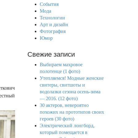
o
События
r
Мода
:
Технологии
Арт и дизайн
Фотография
Юмор
Свежие записи
Выбираем махровое
полотенце (1 фото)
Утепляемся! Модные женские
свитеры, свитшоты и
ткович
водолазки сезона осень-зима
вестный
— 2016. (12 фото)
30 актеров, невероятно
похожих на прототипов своих
героев (30 фото)
Электрический лонгборд,
который помещается в