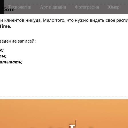
Технологии
Арт и дизайн
Фотография
Юмор
m-боте
писи клиентов никуда. Мало того, что нужно видеть свое ра
Time.
ведение записей:
е;
ты;
батывать;