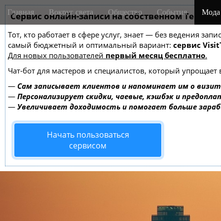
M
S
Главная
Вокруг света
Общество
События
Мода
k
Сервис онлайн-записи на собственном Telegra
a
i
i
Тот, кто работает в сфере услуг, знает — без ведения за
p
n
самый бюджетный и оптимальный вариант:
сервис Visit
t
m
Для новых пользователей
первый месяц бесплатно
.
o
e
c
Чат-бот для мастеров и специалистов, который упрощает 
o
n
—
Сам записывает клиентов и напоминает им о визит
n
u
—
Персонализирует скидки, чаевые, кэшбэк и предопла
t
—
Увеличивает доходимость и помогает больше зара
e
n
Начать пользоваться
t
сервисом