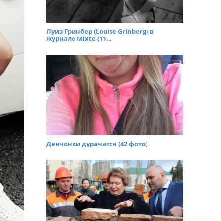
Луиз Гринбер (Louise Grinberg) в
журнале Mixte (11...
Девчонки дурачатся (42 фото)