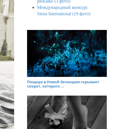
рюкзаке (3 фото)
Международный конкурс
Siena International (19 фото)
Пещера в Новой Зеландии скрывает
секрет, которого ...