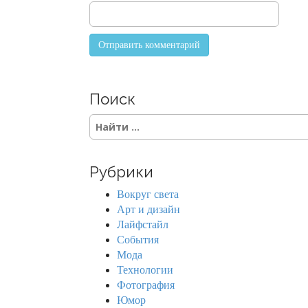
Поиск
S
e
a
r
Рубрики
c
h
Вокруг света
f
Арт и дизайн
o
Лайфстайл
r
События
:
Мода
Технологии
Фотография
Юмор