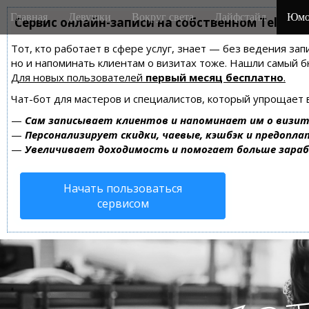
M
S
Главная
Девушки
Вокруг света
Лайфстайл
Юмо
k
Сервис онлайн-записи на собственном Telegra
a
i
i
Тот, кто работает в сфере услуг, знает — без ведения зап
p
n
но и напоминать клиентам о визитах тоже. Нашли самый
t
m
Для новых пользователей
первый месяц бесплатно
.
o
e
c
Чат-бот для мастеров и специалистов, который упрощает 
n
o
—
Сам записывает клиентов и напоминает им о визит
n
u
—
Персонализирует скидки, чаевые, кэшбэк и предопла
t
—
Увеличивает доходимость и помогает больше зара
e
n
Начать пользоваться
t
сервисом