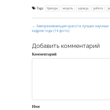
Tags:
бренды
модель
одежда
работа
р
P
← Завораживающая красота лучших научных
кадров года (14 фото)
o
s
t
Добавить комментарий
n
Комментарий
a
v
i
g
a
t
i
o
Имя
n