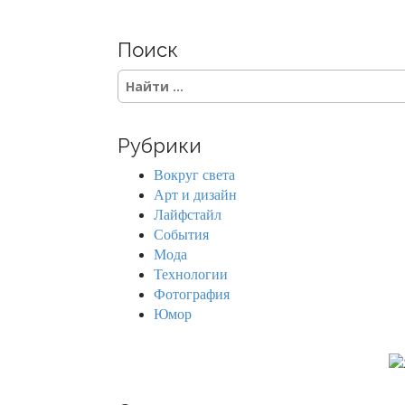
Поиск
S
e
a
r
Рубрики
c
h
Вокруг света
f
Арт и дизайн
o
Лайфстайл
r
События
:
Мода
Технологии
Фотография
Юмор