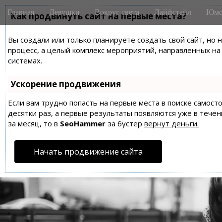
M
S
Главная
Девушки
Вокруг света
Лайфстайл
Юмо
k
Как продвинуть сайт на первые места?
a
i
i
p
Вы создали или только планируете создать свой сайт, но 
n
t
процесс, а целый комплекс мероприятий, направленных н
m
o
системах.
e
c
n
o
Ускорение продвижения
n
u
t
Если вам трудно попасть на первые места в поиске самос
десятки раз, а первые результаты появляются уже в течен
e
за месяц, то в
SeoHammer
за бустер
вернут деньги.
n
t
Начать продвижение сайта