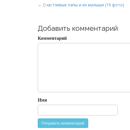
P
← Счастливые папы и их малыши (19 фото)
o
s
t
Добавить комментарий
n
Комментарий
a
v
i
g
a
t
i
o
Имя
n