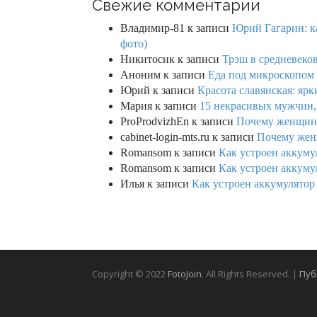
Свежие комментарии
Владимир-81
к записи
Юрий Гагарин: ка
фото)
Никитосик
к записи
Трэш в средневеков
Аноним
к записи
Еда под микроскопом 
Юрий
к записи
Красота славянская: яр
Мария
к записи
15 некрасивых мужчин,
ProProdvizhEn
к записи
Почему женщины 
cabinet-login-mts.ru
к записи
Почему женщ
Romansom
к записи
Как устроен аккумул
Romansom
к записи
Как устроен аккумул
Илья
к записи
Как устроен аккумулятор 
Copyright © 2022
FotoJoin
. All Rights Reserved. |
Пуб