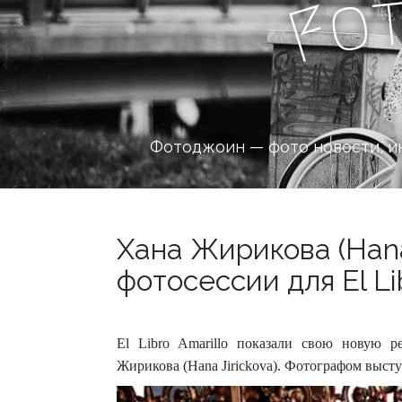
o
F
Фотоджоин — фото новости, и
Хана Жирикова (Hana
фотосессии для El Lib
El Libro Amarillo показали свою новую р
Жирикова (Hana Jirickova). Фотографом выст