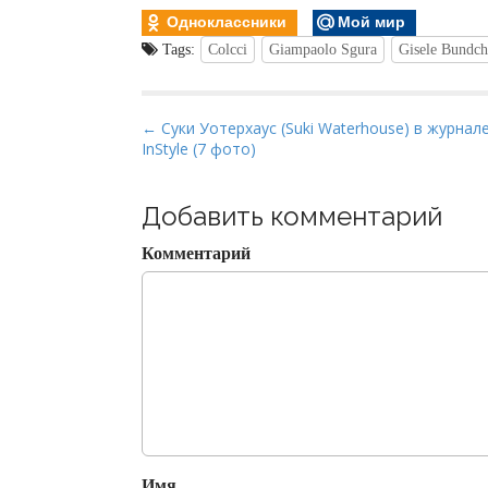
Одноклассники
Мой мир
Tags:
Colcci
Giampaolo Sgura
Gisele Bundc
P
← Суки Уотерхаус (Suki Waterhouse) в журнал
InStyle (7 фото)
o
s
t
Добавить комментарий
n
Комментарий
a
v
i
g
a
t
i
o
Имя