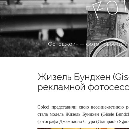
o
F
Фотоджоин — фото новости, и
Жизель Бундхен (Gis
рекламной фотосесси
Colcci представили свою весенне-летнюю р
стала модель Жизель Бундхен (Gisele Bundc
фотографа Джампаоло Сгура (Giampaolo Sgura