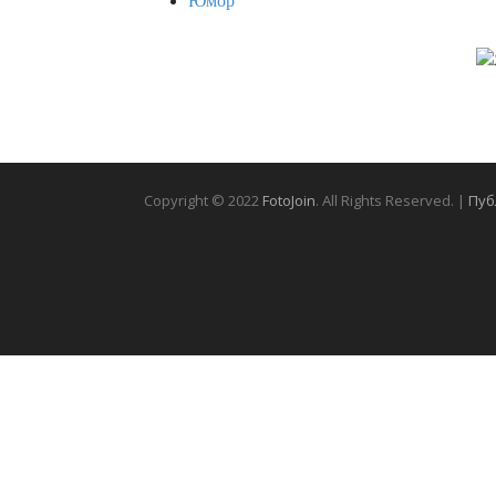
Юмор
Copyright © 2022
FotoJoin
. All Rights Reserved. |
Пуб