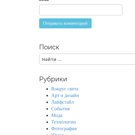
n
Поиск
S
e
a
r
Рубрики
c
h
Вокруг света
f
Арт и дизайн
o
Лайфстайл
r
События
:
Мода
Технологии
Фотография