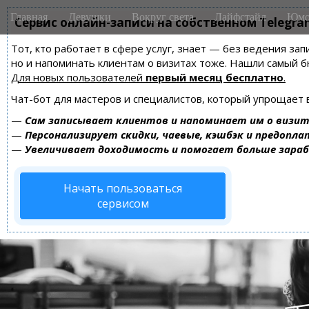
M
S
Главная
Девушки
Вокруг света
Лайфстайл
Юмо
k
Сервис онлайн-записи на собственном Telegra
a
i
i
Тот, кто работает в сфере услуг, знает — без ведения зап
p
n
но и напоминать клиентам о визитах тоже. Нашли самый
t
m
Для новых пользователей
первый месяц бесплатно
.
o
e
c
Чат-бот для мастеров и специалистов, который упрощает 
n
o
—
Сам записывает клиентов и напоминает им о визит
n
u
—
Персонализирует скидки, чаевые, кэшбэк и предопла
t
—
Увеличивает доходимость и помогает больше зара
e
n
Начать пользоваться
t
сервисом