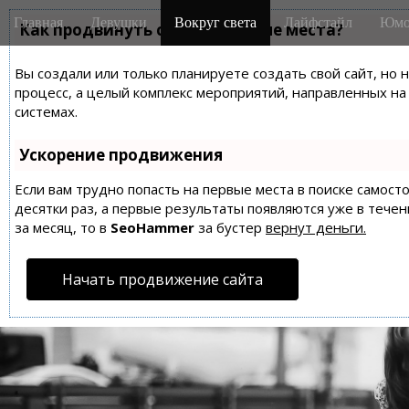
M
S
Главная
Девушки
Вокруг света
Лайфстайл
Юмо
k
Как продвинуть сайт на первые места?
a
i
i
p
Вы создали или только планируете создать свой сайт, но 
n
t
процесс, а целый комплекс мероприятий, направленных н
m
o
системах.
e
c
n
o
Ускорение продвижения
n
u
t
Если вам трудно попасть на первые места в поиске самос
десятки раз, а первые результаты появляются уже в течен
e
за месяц, то в
SeoHammer
за бустер
вернут деньги.
n
t
Начать продвижение сайта