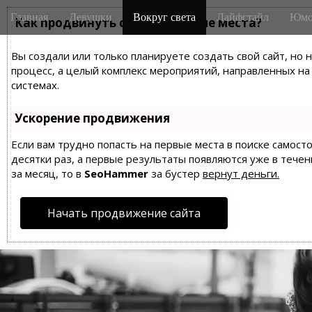
M
S
Главная
Девушки
Вокруг света
Лайфстайл
Юмо
k
Как продвинуть сайт на первые места?
a
i
i
p
Вы создали или только планируете создать свой сайт, но 
n
t
процесс, а целый комплекс мероприятий, направленных н
m
o
системах.
e
c
n
o
Ускорение продвижения
n
u
t
Если вам трудно попасть на первые места в поиске самос
десятки раз, а первые результаты появляются уже в течен
e
за месяц, то в
SeoHammer
за бустер
вернут деньги.
n
t
Начать продвижение сайта