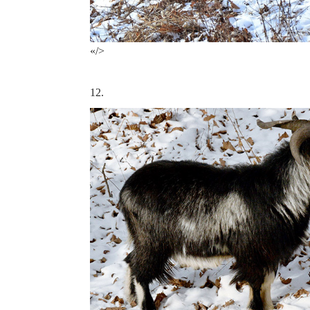
«/>
12.