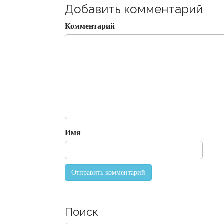
t
Добавить комментарий
n
Комментарий
a
v
i
g
a
t
i
o
Имя
n
Поиск