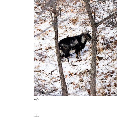
«/>
11.