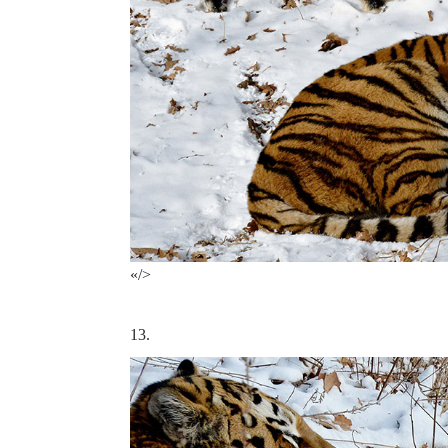
«/>
13.