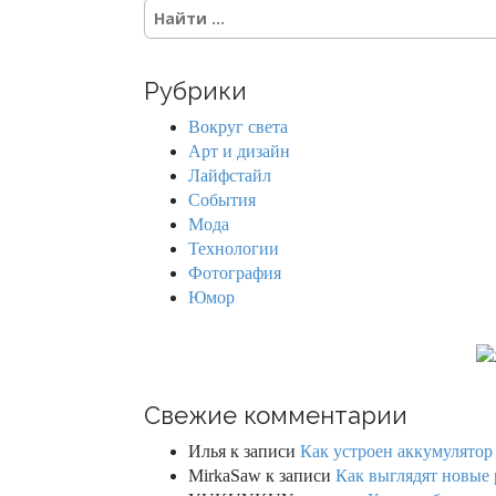
S
e
a
r
Рубрики
c
h
Вокруг света
f
Арт и дизайн
o
Лайфстайл
r
События
:
Мода
Технологии
Фотография
Юмор
Свежие комментарии
Илья
к записи
Как устроен аккумулятор 
MirkaSaw
к записи
Как выглядят новые 