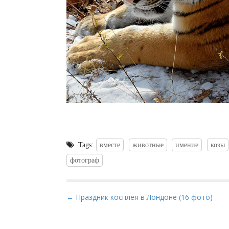
Tags:
вместе
животные
имение
козы
фотограф
P
← Праздник косплея в Лондоне (16 фото)
o
s