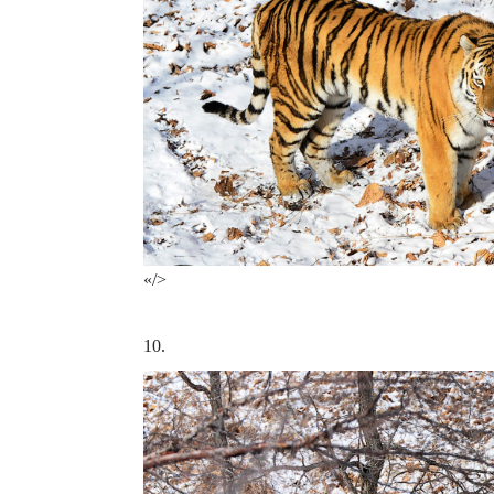
«/>
10.