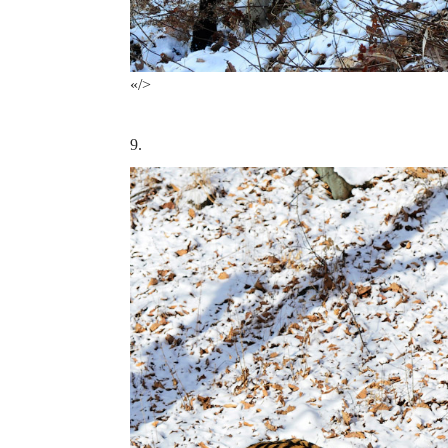
«/>
9.