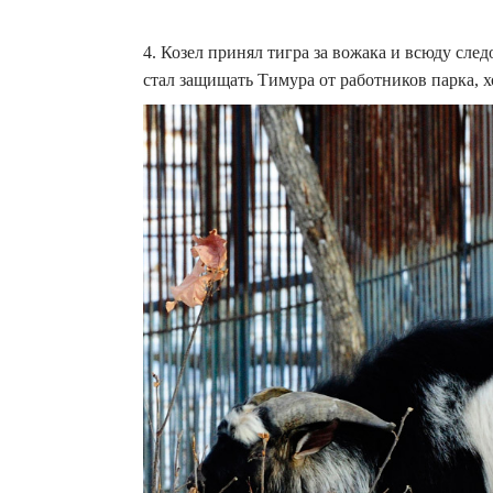
4. Козел принял тигра за вожака и всюду след
стал защищать Тимура от работников парка, хо