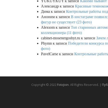
YUKUYKUY
к записи
Какими бывают к
Александр
к записи
Красивые темнокож
Дима
к записи
Контрольные работы под 
Аноним
к записи
В инстаграме появилс
фигур не существует (23 фото)
Alexsom
к записи
Топ старинных автом
коллекционера (11 фото)
cabinet-mosenergosbyt.ru
к записи
Зачем 
Phymn
к записи
Победители конкурса по
фото)
PavelCarse
к записи
Контрольные работы
Copyright © 2022
FotoJoin
. All Rights Reserved. |
Пуб