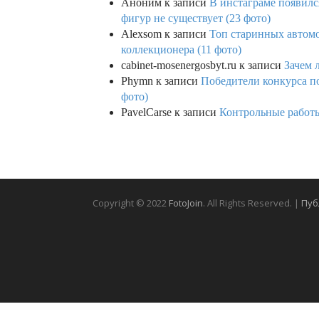
Аноним
к записи
В инстаграме появилс
фигур не существует (23 фото)
Alexsom
к записи
Топ старинных автом
коллекционера (11 фото)
cabinet-mosenergosbyt.ru
к записи
Зачем 
Phymn
к записи
Победители конкурса по
фото)
PavelCarse
к записи
Контрольные работы
Copyright © 2022
FotoJoin
. All Rights Reserved. |
Пуб