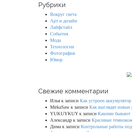
r
Рубрики
c
h
Вокруг света
f
Арт и дизайн
o
Лайфстайл
r
События
:
Мода
Технологии
Фотография
Юмор
Свежие комментарии
Илья
к записи
Как устроен аккумулятор 
MirkaSaw
к записи
Как выглядят новые 
YUKUYKUY
к записи
Какими бывают к
Александр
к записи
Красивые темнокож
Дима
к записи
Контрольные работы под 