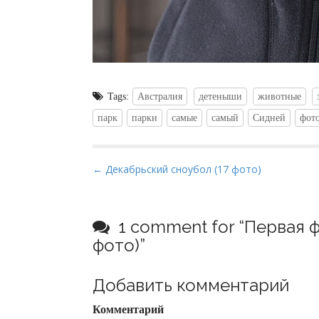
Tags:
Австралия
детеныши
животные
парк
парки
самые
самый
Сидней
фот
P
← Декабрьский сноубол (17 фото)
o
s
t
1 comment for “
Первая ф
n
фото)
”
a
v
Добавить комментарий
i
Комментарий
g