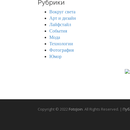
Рубрики
c
h
Вокруг света
f
Арт и дизайн
o
Лайфстайл
r
События
:
Мода
Технологии
Фотография
Юмор
Copyright © 2022
FotoJoin
. All Rights Reserved. |
Пуб