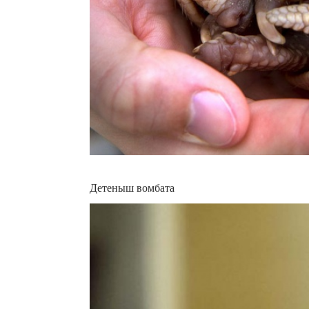
Детеныш вомбата