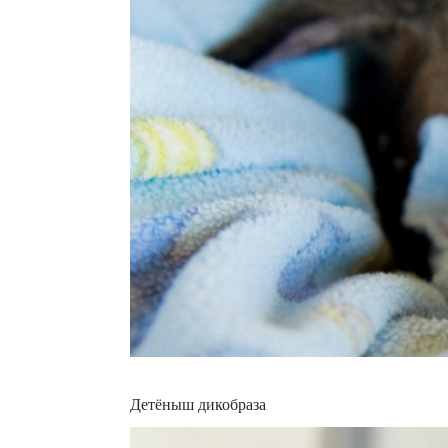
Детёныш дикобраза