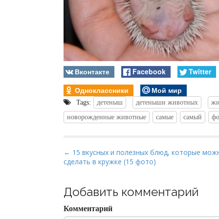
Вконтакте
Facebook
Twitter
Одноклассники
Мой мир
Tags:
детеныш
детеныши животных
жи
новорожденные животные
самые
самый
фо
P
← 15 вкусных и полезных блюд, которые мож
сделать в кружке (15 фото)
o
s
t
Добавить комментарий
n
Комментарий
a