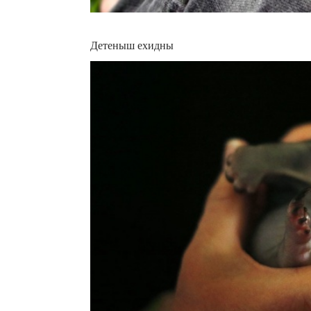
Детеныш ехидны