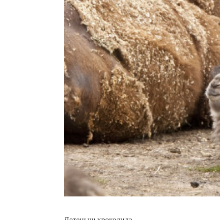
Детеныш крокодила