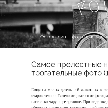
o
F
Фотоджоин — фото новости, и
Самое прелестные 
трогательные фото (
Глядя на милых детенышей животных в кот
очаровательно. Тяжело оторваться от фотогр
настолько чарующее зрелище.
При виде звер
убедитесь в этом сами, посмотрев подборку