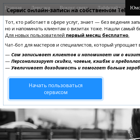
M
S
Главная
Девушки
Вокруг света
Лайфстайл
Юмо
k
Сервис онлайн-записи на собственном Telegra
a
i
i
Тот, кто работает в сфере услуг, знает — без ведения зап
p
n
но и напоминать клиентам о визитах тоже. Нашли самый
t
m
Для новых пользователей
первый месяц бесплатно
.
o
e
c
Чат-бот для мастеров и специалистов, который упрощает 
n
o
—
Сам записывает клиентов и напоминает им о визит
n
u
—
Персонализирует скидки, чаевые, кэшбэк и предопла
t
—
Увеличивает доходимость и помогает больше зара
e
n
Начать пользоваться
t
сервисом