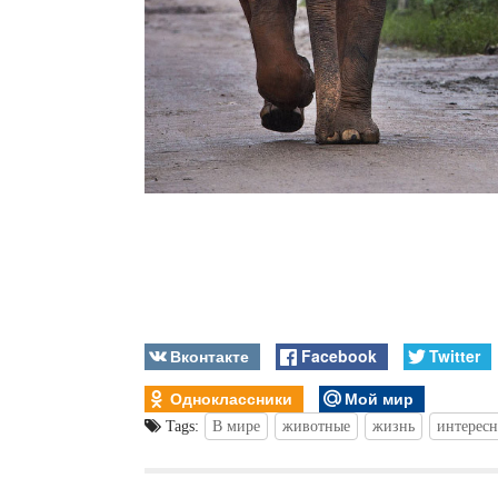
Вконтакте
Facebook
Twitter
Одноклассники
Мой мир
Tags:
В мире
животные
жизнь
интерес