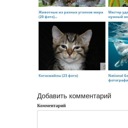
Животные из разных уголков мира
Мастер уд
(20 фото)...
нужный мо
Котосмайлы (23 фото)
National G
фотографии
Добавить комментарий
Комментарий