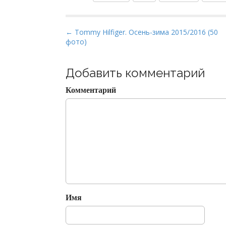
P
← Tommy Hilfiger. Осень-зима 2015/2016 (50
фото)
o
s
t
Добавить комментарий
n
Комментарий
a
v
i
g
a
t
i
o
Имя
n