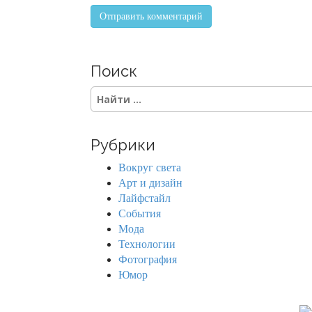
Поиск
S
e
a
r
Рубрики
c
h
Вокруг света
f
Арт и дизайн
o
Лайфстайл
r
События
:
Мода
Технологии
Фотография
Юмор