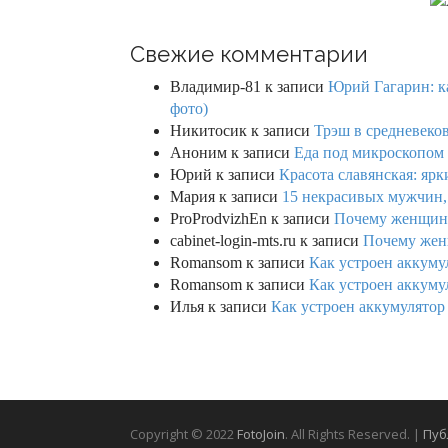
Свежие комментарии
Владимир-81
к записи
Юрий Гагарин: ка
фото)
Никитосик
к записи
Трэш в средневеков
Аноним
к записи
Еда под микроскопом 
Юрий
к записи
Красота славянская: яр
Мария
к записи
15 некрасивых мужчин,
ProProdvizhEn
к записи
Почему женщины 
cabinet-login-mts.ru
к записи
Почему женщ
Romansom
к записи
Как устроен аккумул
Romansom
к записи
Как устроен аккумул
Илья
к записи
Как устроен аккумулятор 
Copyright © 2022
FotoJoin
. All Rights Reserved. |
Пуб