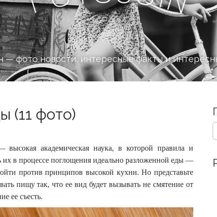
 — фото новости, интересные факты и интересн
 (11 фото)
S
e
a
 высокая академическая наука, в которой правила и
r
ь их в процессе поглощения идеально разложенной еды —
c
 пойти против принципов высокой кухни.
Но представьте
h
f
вать пищу так, что ее вид будет вызывать не смятение от
o
ие ее съесть.
r
: