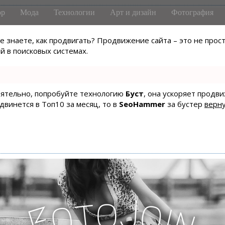
р
Мода
Технологии
Арт и дизайн
Фотография
не знаете, как продвигать? Продвижение сайта – это не про
 в поисковых системах.
тоятельно, попробуйте технологию
Буст
, она ускоряет продв
одвинется в Топ10 за месяц, то в
SeoHammer
за бустер
верну
J
o
t
o
o
i
F
n