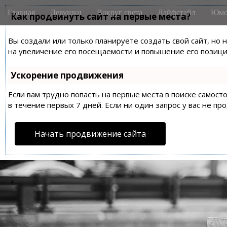
M
S
Главная
Девушки
Вокруг света
Лайфстайл
Юмо
k
Как продвинуть сайт на первые места?
a
i
i
p
Вы создали или только планируете создать свой сайт, но 
n
t
на увеличение его посещаемости и повышение его позиций
m
o
e
c
Ускорение продвижения
n
o
n
Если вам трудно попасть на первые места в поиске самос
u
t
в течение первых 7 дней. Если ни один запрос у вас не пр
e
n
Начать продвижение сайта
t