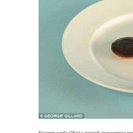
Кусочек хлеба (78 г) с ложкой арахисового ма