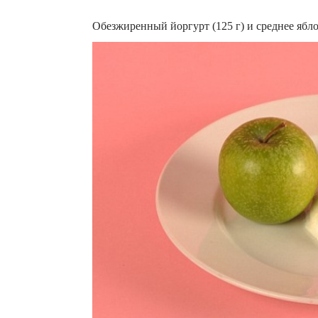
Обезжиренный йоргурт (125 г) и среднее ябл