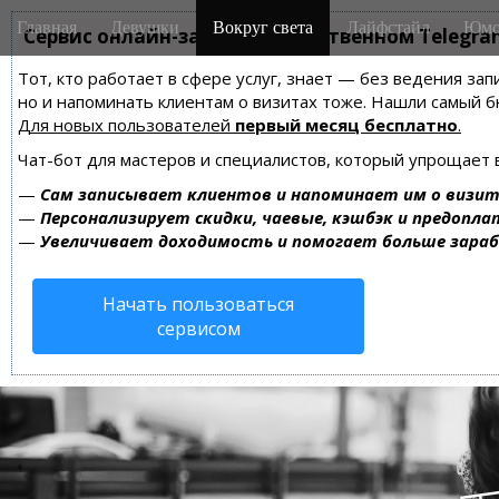
M
S
Главная
Девушки
Вокруг света
Лайфстайл
Юмо
k
Сервис онлайн-записи на собственном Telegra
a
i
i
Тот, кто работает в сфере услуг, знает — без ведения зап
p
n
но и напоминать клиентам о визитах тоже. Нашли самый
t
m
Для новых пользователей
первый месяц бесплатно
.
o
e
c
Чат-бот для мастеров и специалистов, который упрощает 
n
o
—
Сам записывает клиентов и напоминает им о визит
n
u
—
Персонализирует скидки, чаевые, кэшбэк и предопла
t
—
Увеличивает доходимость и помогает больше зара
e
n
Начать пользоваться
t
сервисом