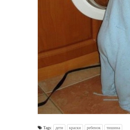
Tags:
дети
краски
ребенок
тишина