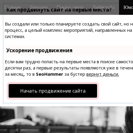
M
S
Главная
Девушки
Вокруг света
Лайфстайл
Юмо
k
Как продвинуть сайт на первые места?
a
i
i
p
Вы создали или только планируете создать свой сайт, но 
n
t
процесс, а целый комплекс мероприятий, направленных н
m
o
системах.
e
c
n
o
Ускорение продвижения
n
u
t
Если вам трудно попасть на первые места в поиске самос
десятки раз, а первые результаты появляются уже в течен
e
за месяц, то в
SeoHammer
за бустер
вернут деньги.
n
t
Начать продвижение сайта