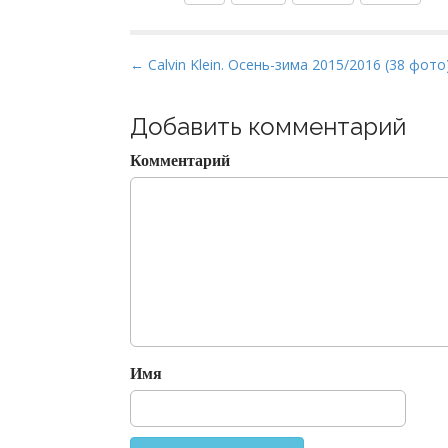
P
← Calvin Klein. Осень-зима 2015/2016 (38 фото
o
s
Добавить комментарий
t
Комментарий
n
a
v
i
g
a
t
i
o
Имя
n