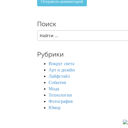
Поиск
S
e
a
r
Рубрики
c
h
Вокруг света
f
Арт и дизайн
o
Лайфстайл
r
События
:
Мода
Технологии
Фотография
Юмор