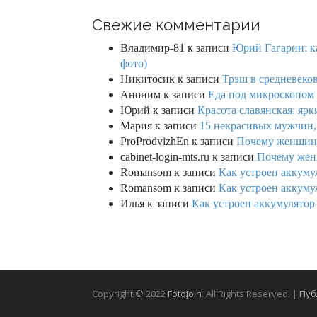
Свежие комментарии
Владимир-81
к записи
Юрий Гагарин: ка
фото)
Никитосик
к записи
Трэш в средневеков
Аноним
к записи
Еда под микроскопом 
Юрий
к записи
Красота славянская: яр
Мария
к записи
15 некрасивых мужчин,
ProProdvizhEn
к записи
Почему женщины 
cabinet-login-mts.ru
к записи
Почему женщ
Romansom
к записи
Как устроен аккумул
Romansom
к записи
Как устроен аккумул
Илья
к записи
Как устроен аккумулятор 
Copyright © 2022
FotoJoin
. All Rights Reserved. |
Пуб