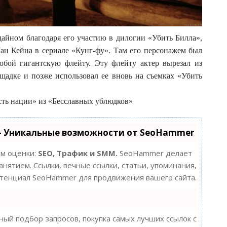
айном благодаря его участию в дилогии «Убить Билла»,
Чан Кейна в сериале «Кунг-фу». Там его персонажем был
обой гигантскую флейту. Эту флейту актер вырезал из
щадке и позже использовал ее вновь на съемках «Убить
сть нации» из «Бесславных ублюдков»
- Уникальные возможности от SeoHammer
ам оценки:
SEO, Трафик и SMM.
SeoHammer делает
нятием. Ссылки, вечные ссылки, статьи, упоминания,
потенциал SeoHammer для продвижения вашего сайта.
ый подбор запросов, покупка самых лучших ссылок с