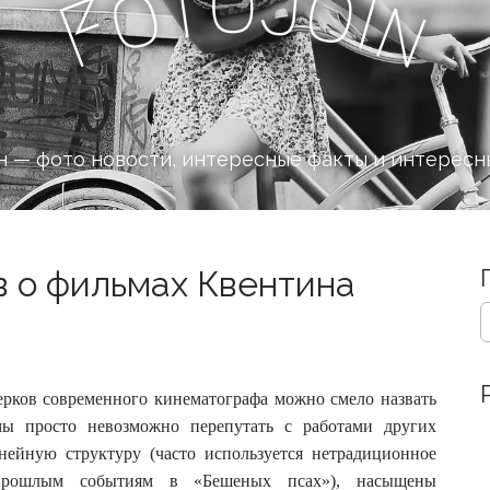
o
J
t
o
o
i
n
F
 — фото новости, интересные факты и интересн
в о фильмах Квентина
S
e
a
r
c
рков современного кинематографа можно смело назвать
h
мы просто невозможно перепутать с работами других
f
йную структуру (часто используется нетрадиционное
o
 прошлым событиям в «Бешеных псах»), насыщены
r