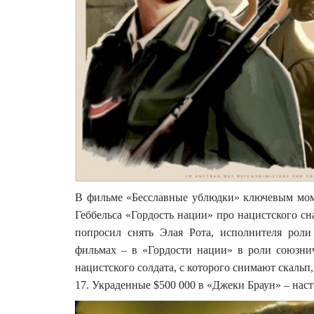
В фильме «Бесславные ублюдки» ключевым мом
Геббельса «Гордость нации» про нацистского с
попросил снять Элая Рота, исполнителя рол
фильмах – в «Гордости нации» в роли союзнич
нацистского солдата, с которого снимают скальп
17. Украденные $500 000 в «Джеки Браун» – нас