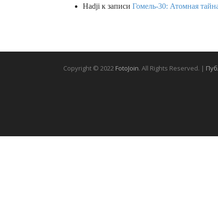
Hadji
к записи
Гомель-30: Атомная тайн
Copyright © 2022
FotoJoin
. All Rights Reserved. |
Пуб