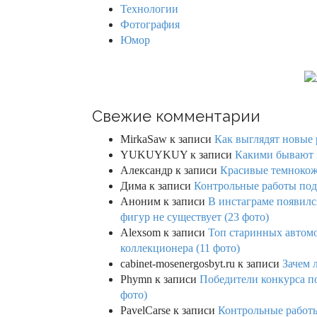
Технологии
Фотография
Юмор
Свежие комментарии
MirkaSaw
к записи
Как выглядят новые 
YUKUYKUY
к записи
Какими бывают к
Александр
к записи
Красивые темнокож
Дима
к записи
Контрольные работы под 
Аноним
к записи
В инстаграме появилс
фигур не существует (23 фото)
Alexsom
к записи
Топ старинных автом
коллекционера (11 фото)
cabinet-mosenergosbyt.ru
к записи
Зачем 
Phymn
к записи
Победители конкурса по
фото)
PavelCarse
к записи
Контрольные работы