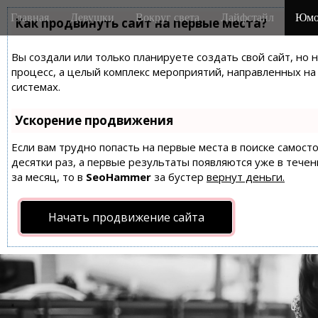
M
S
Главная
Девушки
Вокруг света
Лайфстайл
Юмо
k
Как продвинуть сайт на первые места?
a
i
i
p
Вы создали или только планируете создать свой сайт, но 
n
t
процесс, а целый комплекс мероприятий, направленных н
m
o
системах.
e
c
n
o
Ускорение продвижения
n
u
t
Если вам трудно попасть на первые места в поиске самос
десятки раз, а первые результаты появляются уже в течен
e
за месяц, то в
SeoHammer
за бустер
вернут деньги.
n
t
Начать продвижение сайта