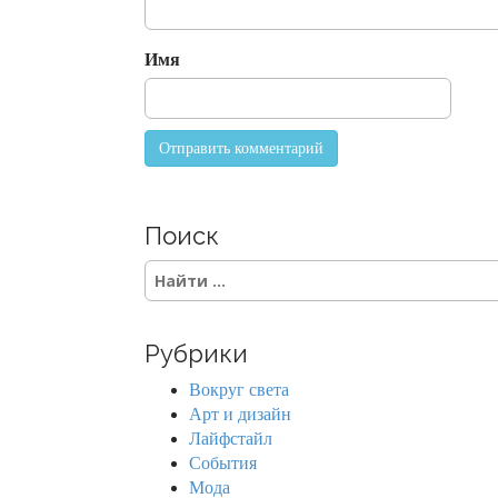
o
n
Имя
Поиск
S
e
a
r
Рубрики
c
h
Вокруг света
f
Арт и дизайн
o
Лайфстайл
r
События
:
Мода