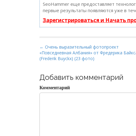
SeoHammer еще предоставляет техноло
первые результаты появляются уже в теч
Зарегистрироваться и Начать п
P
← Очень выразительный фотопроект
«Повседневная Албания» от Фредерика Байкс
o
(Frederik Buyckx) (23 фото)
s
t
Добавить комментарий
n
a
Комментарий
v
i
g
a
t
i