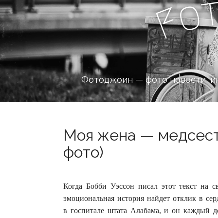
o
F
Фотоджоин — фото новости, и
Моя жена — медсест
фото)
Когда Бобби Уэссон писал этот текст на св
эмоциональная история найдет отклик в се
в госпитале штата Алабама, и он каждый де