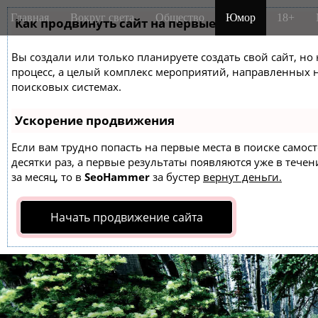
M
S
Главная
Вокруг света
Общество
Юмор
18+
k
Как продвинуть сайт на первые места?
a
i
i
p
Вы создали или только планируете создать свой сайт, но 
n
t
процесс, а целый комплекс мероприятий, направленных 
m
o
поисковых системах.
e
c
o
n
Ускорение продвижения
n
u
t
Если вам трудно попасть на первые места в поиске само
десятки раз, а первые результаты появляются уже в течен
e
за месяц, то в
SeoHammer
за бустер
вернут деньги.
n
t
Начать продвижение сайта