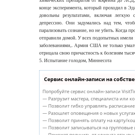
химических препаратов от кофеина до ЛСД, 
конце эксперимента, который проходил в Эд
довольны результатами, включая легкую с
депрессию. Они задумались над тем, чтоб
парализовать сознание, но не убить. Когда 
отправили домой. У всех подопытных имели 
заболеваниями,. Армия США не только умалч
отрицала свою причастность к болезням тыся
5. Испытание голодом, Миннесота
Сервис онлайн-записи на собств
Попробуйте сервис онлайн-записи VisitTi
— Разгрузит мастера, специалиста или к
— Позволит гибко управлять расписанием
— Разошлет оповещения о новых услугах
— Позволит принять оплату на карту/кош
— Позволит записываться на групповые
— Поможет получить от клиента отзывы о