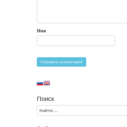
Имя
Поиск
S
e
a
r