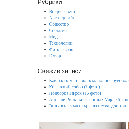
Рубрики
c
h
Вокруг света
f
Арт и дизайн
o
Общество
r
События
:
Мода
Технологии
Фотография
Юмор
Свежие записи
Как часто мыть волосы: полное руководс
Кёльнский собор (1 фото)
Подборка Гифок (15 фото)
Анна де Рийк на страницах Vogue Spain 
Эпичные скульптуры из песка, достойны