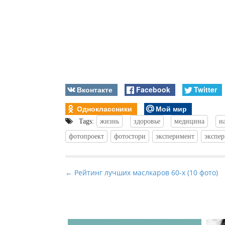
Вконтакте
Facebook
Twitter
Одноклассники
Мой мир
Tags:
жизнь
здоровье
медицина
н
фотопроект
фотостори
эксперимент
экспе
P
← Рейтинг лучших маслкаров 60-х (10 фото)
o
s
t