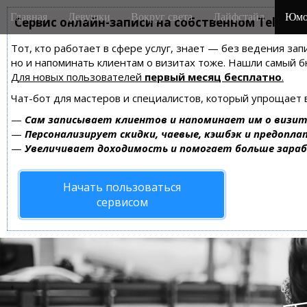
M
S
Главная
Девушки
Вокруг света
Лайфстайл
Юмо
k
Сервис онлайн-записи на собственном Telegra
a
i
i
Тот, кто работает в сфере услуг, знает — без ведения зап
p
n
но и напоминать клиентам о визитах тоже. Нашли самый
t
m
Для новых пользователей
первый месяц бесплатно
.
o
e
c
Чат-бот для мастеров и специалистов, который упрощает 
n
o
—
Сам записывает клиентов и напоминает им о визит
n
u
—
Персонализирует скидки, чаевые, кэшбэк и предопла
t
—
Увеличивает доходимость и помогает больше зара
e
n
Начать пользоваться
t
сервисом