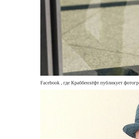
Facebook , где Краббенхёфт публикует фотогр