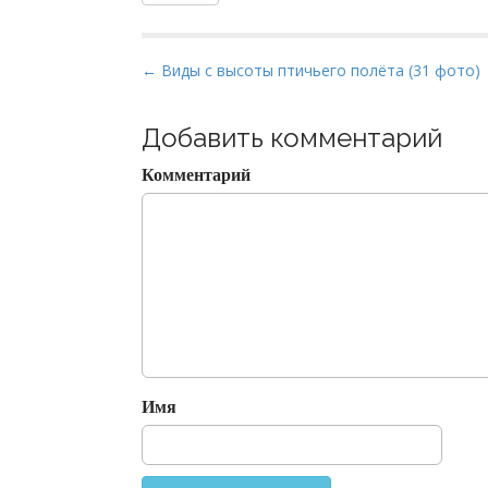
P
← Виды с высоты птичьего полёта (31 фото)
o
s
Добавить комментарий
t
Комментарий
n
a
v
i
g
a
t
i
o
Имя
n