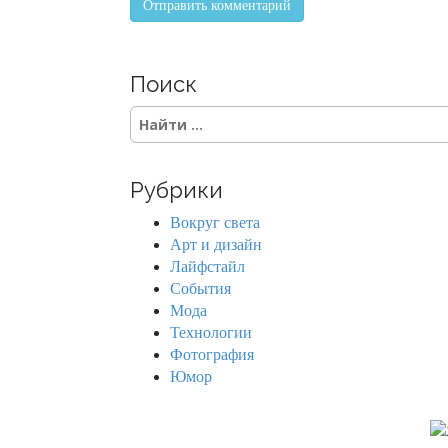
Поиск
S
e
a
r
Рубрики
c
h
Вокруг света
f
Арт и дизайн
o
Лайфстайл
r
События
:
Мода
Технологии
Фотография
Юмор