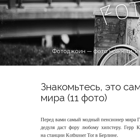
o
F
Фотоджоин — фото новости, и
Знакомьтесь, это са
мира (11 фото)
Перед вами самый модный пенсионер мира Гюн
дедуля даст фору любому хипстеру. Герр К
на станции Kotbusser Tor в Берлине.