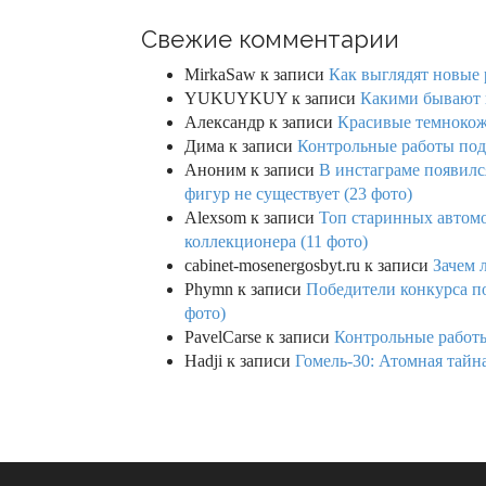
Свежие комментарии
MirkaSaw
к записи
Как выглядят новые 
YUKUYKUY
к записи
Какими бывают к
Александр
к записи
Красивые темнокож
Дима
к записи
Контрольные работы под 
Аноним
к записи
В инстаграме появилс
фигур не существует (23 фото)
Alexsom
к записи
Топ старинных автом
коллекционера (11 фото)
cabinet-mosenergosbyt.ru
к записи
Зачем 
Phymn
к записи
Победители конкурса по
фото)
PavelCarse
к записи
Контрольные работы
Hadji
к записи
Гомель-30: Атомная тайн