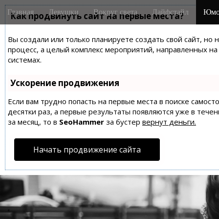
M
S
Главная
Девушки
Вокруг света
Лайфстайл
Юмо
k
Как продвинуть сайт на первые места?
a
i
i
p
Вы создали или только планируете создать свой сайт, но 
n
t
процесс, а целый комплекс мероприятий, направленных н
m
o
системах.
e
c
n
o
Ускорение продвижения
n
u
t
Если вам трудно попасть на первые места в поиске самос
десятки раз, а первые результаты появляются уже в течен
e
за месяц, то в
SeoHammer
за бустер
вернут деньги.
n
t
Начать продвижение сайта