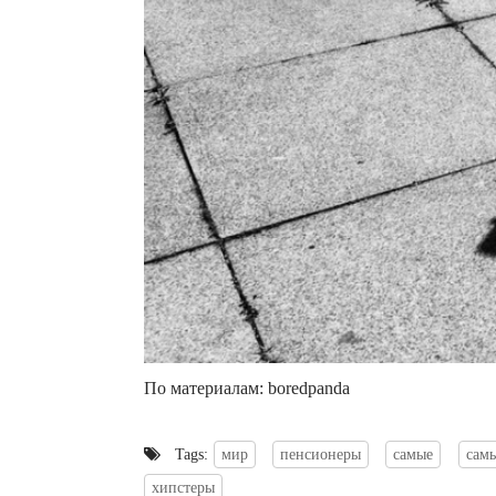
По материалам: boredpanda
Tags:
мир
пенсионеры
самые
сам
хипстеры