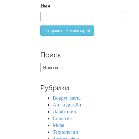
o
Имя
n
Поиск
S
e
a
r
Рубрики
c
h
Вокруг света
f
Арт и дизайн
o
Лайфстайл
r
События
:
Мода
Технологии
Фотография