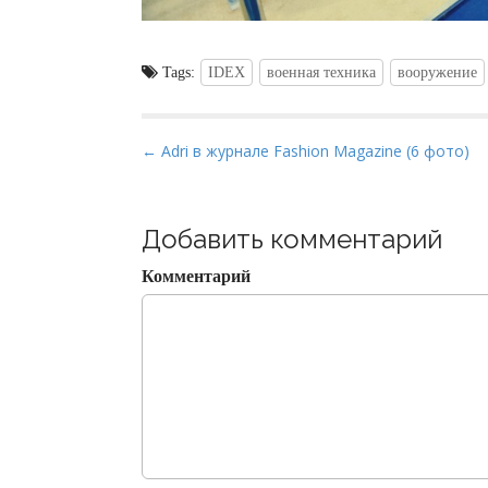
Tags:
IDEX
военная техника
вооружение
P
← Adri в журнале Fashion Magazine (6 фото)
o
s
t
Добавить комментарий
n
Комментарий
a
v
i
g
a
t
i