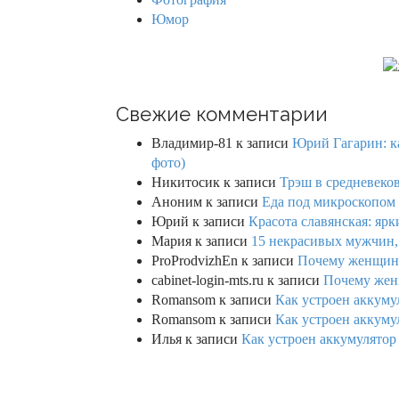
Юмор
Свежие комментарии
Владимир-81
к записи
Юрий Гагарин: ка
фото)
Никитосик
к записи
Трэш в средневеков
Аноним
к записи
Еда под микроскопом 
Юрий
к записи
Красота славянская: яр
Мария
к записи
15 некрасивых мужчин,
ProProdvizhEn
к записи
Почему женщины 
cabinet-login-mts.ru
к записи
Почему женщ
Romansom
к записи
Как устроен аккумул
Romansom
к записи
Как устроен аккумул
Илья
к записи
Как устроен аккумулятор 