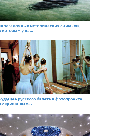
10 загадочных исторических снимков,
к которым у на...
Будущее русского балета в фотопроекте
американки «...