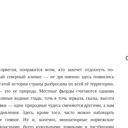
f
o
r
:
рвегия, понравится всем, кто захочет отдохнуть по-
вый северный климат — не зря именно здесь появились
гатой истории страны разбросаны по всей её территории,
 — это ее природа. Местные фьорды считаются одними
вные водные глади, точь в точь зеркала, скалы, высота
аяки — одни природные чудеса сменяются другими, а нам
удивления. Здесь, кроме того, часто можно наблюдать
е сияние. Ну и, конечно, миниатюрные норвежские
с красными, будто кукольными домиками и пастбищами