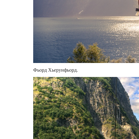
Фьорд Хьерунфьорд.