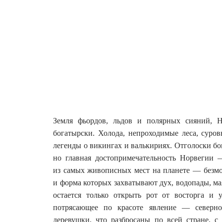
Земля фьордов, льдов и полярных сияний, Но
богатырски. Холода, непроходимые леса, суро
легенды о викингах и валькириях.
Отголоски бо
но главная достопримечательность Норвегии
из самых живописных мест на планете — безмол
и форма которых захватывают дух, водопады, м
остается только открыть рот от восторга и 
потрясающее по красоте явление — северно
деревушки, что разбросаны по всей стране, 