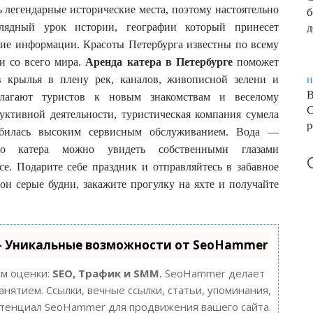
ь легендарные исторические места, поэтому настоятельно
б
глядный урок истории, географии который принесет
д
тие информации. Красоты Петербурга известны по всему
и со всего мира.
Аренда катера в Петербурге
поможет
ив крылья в плену рек, каналов, живописной зелени и
н
В
олагают туристов к новым знакомствам и веселому
С
уктивной деятельности, туристическая компания сумела
р
юбилась высоким сервисным обслуживанием. Вода —
го катера можно увидеть собственными глазами
се. Подарите себе праздник и отправляйтесь в забавное
ои серые будни, закажите прогулку на яхте и получайте
- Уникальные возможности от SeoHammer
ам оценки:
SEO, Трафик и SMM.
SeoHammer делает
нятием. Ссылки, вечные ссылки, статьи, упоминания,
потенциал SeoHammer для продвижения вашего сайта.