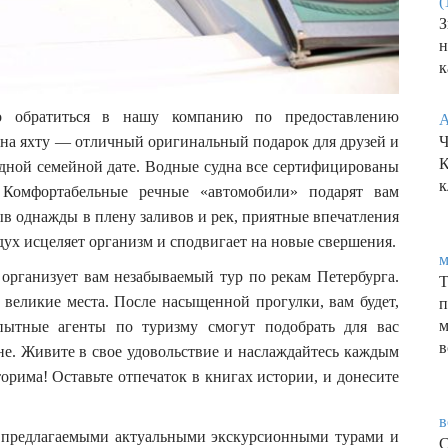
(
З
к
но обратиться в нашу компанию по предоставлению
А
 на яхту — отличный оригинальный подарок для друзей и
Ч
К
дной семейной дате. Водные судна все сертифицированы
 Комфортабельные речные «автомобили» подарят вам
в однажды в плену заливов и рек, приятные впечатления
дух исцеляет организм и сподвигает на новые свершения.
м
организует вам незабываемый тур по рекам Петербурга.
Т
 великие места. После насыщенной прогулки, вам будет,
пытные агенты по туризму смогут подобрать для вас
в
е. Живите в свое удовольствие и наслаждайтесь каждым
орима! Оставьте отпечаток в книгах истории, и донесите
в
 с предлагаемыми актуальными экскурсионными турами и
С