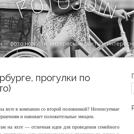
o
J
t
o
o
i
n
F
 — фото новости, интересные факты и интересн
рбурге, прогулки по
S
то)
e
a
r
c
на яхте в компании со второй половинкой? Неописуемые
h
вершениям и навивает положительные эмоции.
f
o
там на яхте — отличная идея для проведения семейного
r