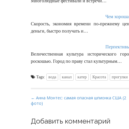
Многолюдные фестивали и встречи…
Чем хороша 
Скорость, экономия времени по-прежнему цен
деньги, быстро получать и…
Перпективы
Величественная культура исторического гор
роскошью. Город по праву стал культурным…
Tags:
вода
канал
катер
Красота
прогулки
P
← Анна Монтес: самая опасная шпионка США (2
фото)
o
s
t
Добавить комментарий
n