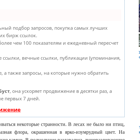
ьный подбор запросов, покупка самых лучших
их бирж ссылок.
 более чем 100 показателям и ежедневный пересчет
 ссылки, вечные ссылки, публикации (упоминания,
, а также запросы, на которые нужно обратить
Буст
, она ускоряет продвижение в десятки раз, а
е первых 7 дней.
вижение
ваться некоторые странности. В лесах не было ни птиц,
разная флора, окрашенная в ярко-изумрудный цвет. На
ладкие камни. В полнолуние раздавались душераздирающие