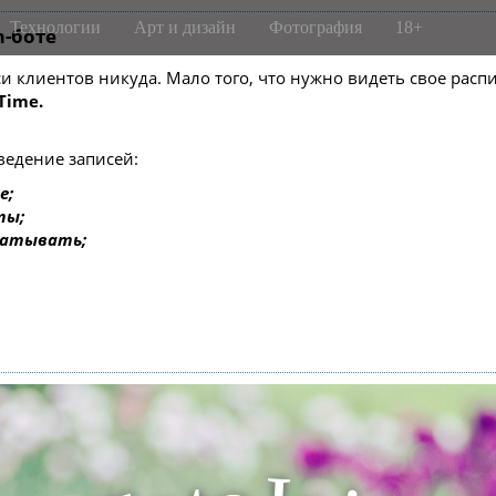
Технологии
Арт и дизайн
Фотография
18+
m-боте
писи клиентов никуда. Мало того, что нужно видеть свое ра
Time.
ведение записей:
е;
ты;
батывать;