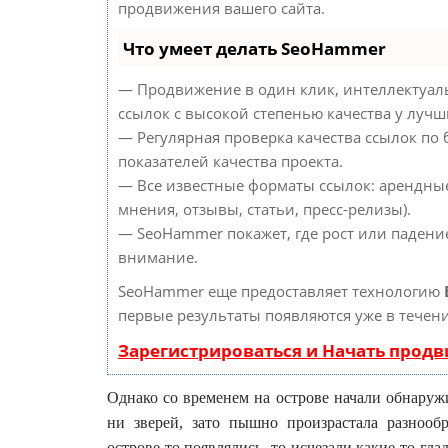
продвижения вашего сайта.
Что умеет делать SeoHammer
— Продвижение в один клик, интеллектуал
ссылок с высокой степенью качества у лучш
— Регулярная проверка качества ссылок по
показателей качества проекта.
— Все известные форматы ссылок: арендные
мнения, отзывы, статьи, пресс-релизы).
— SeoHammer покажет, где рост или падение
внимание.
SeoHammer еще предоставляет технологию
первые результаты появляются уже в течени
Зарегистрироваться и Начать прод
Однако со временем на острове начали обнаружи
ни зверей, зато пышно произрастала разнооб
острове то появлялись, то исчезали какие-то г