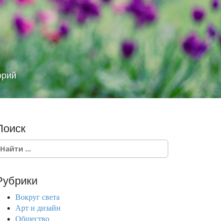
орий
Поиск
Рубрики
Вокруг света
Арт и дизайн
Общество