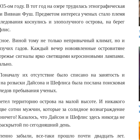
5-ом году. В тот год на озере трудилась этнографическая
ни Вивиан Фуш. Предметом интереса ученых стало племя
ледования коснулись и злополучного острова, на берег
флис.
асное. Виной тому не только непривычный климат, но и
зучих гадов. Каждый вечер новоявленные островитяне
бережье сигналы ярко светящими керосиновыми лампами.
ально.
 Поначалу их отсутствие было списано на занятость и
я на розыски Дайсона и Шефлиса была послана поисковая
следов пребывания ученых.
етел территорию острова на малой высоте. И никакого
две сотни мужчин, которые за солидное вознаграждение
ничего! Казалось, что Дайсон и Шефлис здесь никогда не
ераскрытой по сегодняшний день.
енно забыли, все-таки прошло почти двадцать лет.