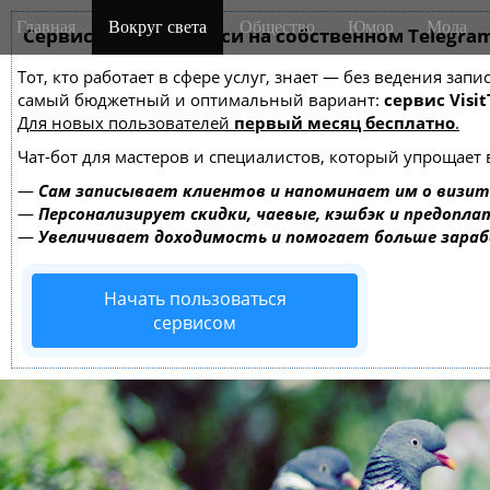
M
S
Главная
Вокруг света
Общество
Юмор
Мода
k
Сервис онлайн-записи на собственном Telegra
a
i
i
Тот, кто работает в сфере услуг, знает — без ведения за
p
n
самый бюджетный и оптимальный вариант:
сервис Visit
t
m
Для новых пользователей
первый месяц бесплатно
.
o
e
c
Чат-бот для мастеров и специалистов, который упрощает 
o
n
—
Сам записывает клиентов и напоминает им о визит
n
u
—
Персонализирует скидки, чаевые, кэшбэк и предопла
t
—
Увеличивает доходимость и помогает больше зара
e
n
Начать пользоваться
t
сервисом