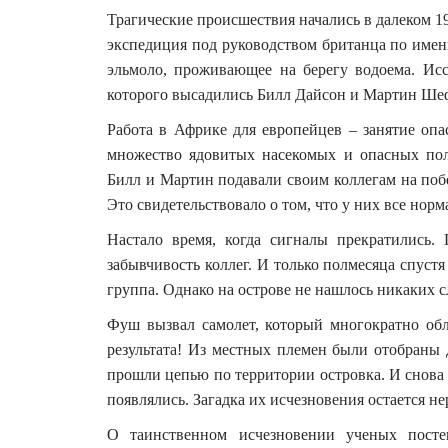
Трагические происшествия начались в далеком 193
экспедиция под руководством британца по име
эльмоло, проживающее на берегу водоема. Исс
которого высадились Билл Дайсон и Мартин Ше
Работа в Африке для европейцев – занятие оп
множество ядовитых насекомых и опасных пол
Билл и Мартин подавали своим коллегам на по
Это свидетельствовало о том, что у них все норм
Настало время, когда сигналы прекратились.
забывчивость коллег. И только полмесяца спуст
группа. Однако на острове не нашлось никаких 
Фуш вызвал самолет, который многократно обл
результата! Из местных племен были отобраны 
прошли цепью по территории островка. И снова 
появлялись. Загадка их исчезновения остается н
О таинственном исчезновении ученых постеп