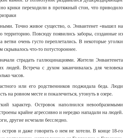
нно крики переходили в протяжный стон, что приводило
ризраки
нными. Точно живое существо, о. Энваитенет «вышел на
ю территорию. Повсюду появились заборы, созданные из
а ветви очень густо переплетались. В некоторые уголки
м скрывалось что-то потустороннее.
 начали страдать галлюцинациями. Жители Энваитенета
х людей. Встреча с духом заканчивалась для человека
лько часов.
астного или его родственников поджидала беда. Люди
ть на ровном месте и покалечиться, утонуть в озере.
кий характер. Островок наполнился невообразимыми
троены крайне агрессивно и нередко нападали на людей.
ги, другие исчезали бесследно.
остров и даже говорить о нем не хотели. В конце 18-го