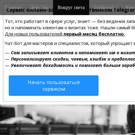
M
S
Главная
Девушки
Вокруг света
Лайфстайл
Юмо
k
Сервис онлайн-записи на собственном Telegra
a
i
i
Тот, кто работает в сфере услуг, знает — без ведения зап
p
n
но и напоминать клиентам о визитах тоже. Нашли самый
t
m
Для новых пользователей
первый месяц бесплатно
.
o
e
c
Чат-бот для мастеров и специалистов, который упрощает 
n
o
—
Сам записывает клиентов и напоминает им о визит
n
u
—
Персонализирует скидки, чаевые, кэшбэк и предопла
t
—
Увеличивает доходимость и помогает больше зара
e
n
Начать пользоваться
t
сервисом