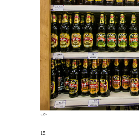
«/>
15.