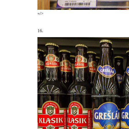
«/>
16.