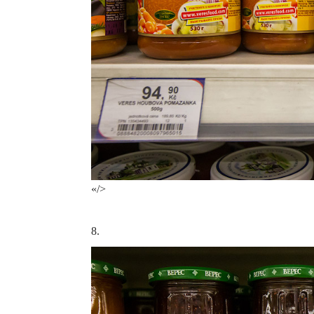
«/>
8.