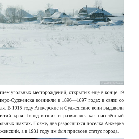
итием угольных месторождений, открытых еще в конце 19
жеро-Судженска возникли в 1896—1897 годах в связи со
гля. В 1915 году Анжерские и Судженские копи выдавали
ятий края. Город возник и развивался как населённый
ольных шахтах. Позже, два разросшихся поселка Анжерка
нский, а в 1931 году им был присвоен статус города.