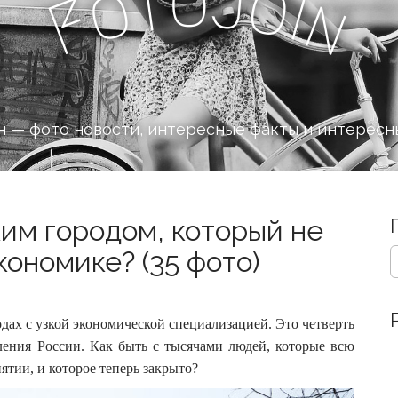
o
J
t
o
o
i
n
F
 — фото новости, интересные факты и интересн
ким городом, который не
S
ономике? (35 фото)
e
a
r
c
дах с узкой экономической специализацией. Это четверть
h
ления России.
Как быть с тысячами людей, которые всю
f
тии, и которое теперь закрыто?
o
r