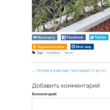
Вконтакте
Facebook
Twitter
Одноклассники
Мой мир
Tags:
китайцы
число
P
← Почему в Азии едят палочками? (1 фото)
o
s
Добавить комментарий
t
Комментарий
n
a
v