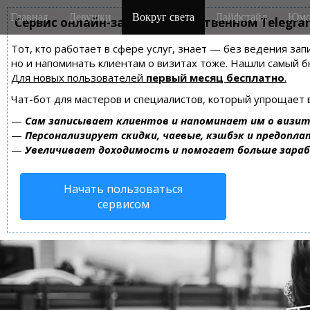
M
S
Главная
Девушки
Вокруг света
Лайфстайл
Юмо
k
Сервис онлайн-записи на собственном Telegra
a
i
i
Тот, кто работает в сфере услуг, знает — без ведения зап
p
n
но и напоминать клиентам о визитах тоже. Нашли самый
t
m
Для новых пользователей
первый месяц бесплатно
.
o
e
c
Чат-бот для мастеров и специалистов, который упрощает 
n
o
—
Сам записывает клиентов и напоминает им о визит
n
u
—
Персонализирует скидки, чаевые, кэшбэк и предопла
t
—
Увеличивает доходимость и помогает больше зара
e
n
Начать пользоваться
t
сервисом