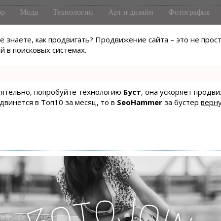
р
Мода
Технологии
Арт и дизайн
Фотография
не знаете, как продвигать? Продвижение сайта – это не про
 в поисковых системах.
тоятельно, попробуйте технологию
Буст
, она ускоряет продв
одвинется в Топ10 за месяц, то в
SeoHammer
за бустер
верну
o
J
t
o
o
i