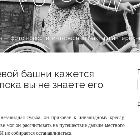
n
F
 — фото новости, интересные факты и интересн
евой башни кажется
S
пока вы не знаете его
e
a
r
c
h
незавидная судьба: он прикован к инвалидному креслу,
f
o
зве мог он рассчитывать на путешествие дальше местного
r
И не собирается останавливаться.
: