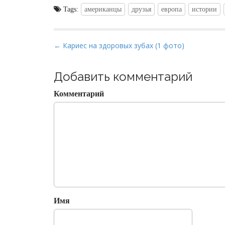
Tags:
американцы
друзья
европа
истории
P
← Кариес на здоровых зубах (1 фото)
o
s
Добавить комментарий
t
Комментарий
n
a
v
i
g
a
t
i
o
Имя
n