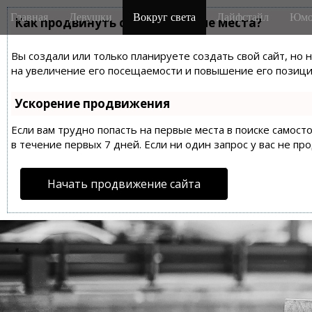
M
S
Главная
Девушки
Вокруг света
Лайфстайл
Юмо
k
Как продвинуть сайт на первые места?
a
i
i
p
Вы создали или только планируете создать свой сайт, но 
n
t
на увеличение его посещаемости и повышение его позиций
m
o
e
c
Ускорение продвижения
n
o
n
Если вам трудно попасть на первые места в поиске самос
u
t
в течение первых 7 дней. Если ни один запрос у вас не пр
e
n
Начать продвижение сайта
t