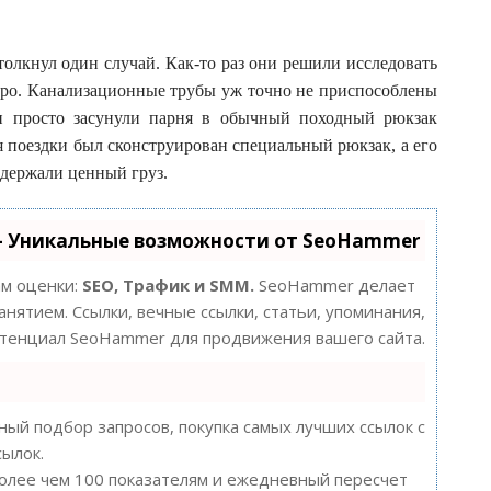
олкнул один случай. Как-то раз они решили исследовать
ро. Канализационные трубы уж точно не приспособлены
ки просто засунули парня в обычный походный рюкзак
ля поездки был сконструирован специальный рюкзак, а его
ыдержали ценный груз.
- Уникальные возможности от SeoHammer
ам оценки:
SEO, Трафик и SMM.
SeoHammer делает
нятием. Ссылки, вечные ссылки, статьи, упоминания,
потенциал SeoHammer для продвижения вашего сайта.
ый подбор запросов, покупка самых лучших ссылок с
сылок.
более чем 100 показателям и ежедневный пересчет