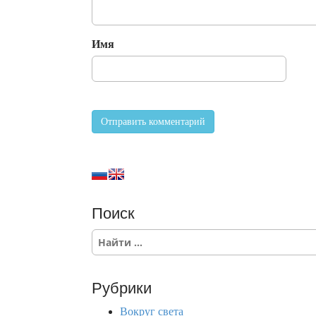
Имя
Поиск
S
e
a
r
Рубрики
c
h
Вокруг света