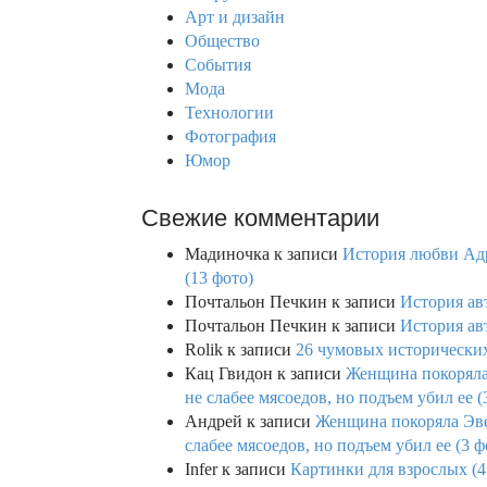
f
Арт и дизайн
o
Общество
r
События
:
Мода
Технологии
Фотография
Юмор
Свежие комментарии
Мадиночка
к записи
История любви Адр
(13 фото)
Почтальон Печкин
к записи
История ав
Почтальон Печкин
к записи
История ав
Rolik
к записи
26 чумовых исторических
Кац Гвидон
к записи
Женщина покоряла 
не слабее мясоедов, но подъем убил ее (
Андрей
к записи
Женщина покоряла Эвев
слабее мясоедов, но подъем убил ее (3 ф
Infer
к записи
Картинки для взрослых (4