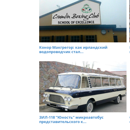
Конор Макгрегор: как ирландский
водопроводчик стал...
ЗИЛ-118 “Юность” микроавтобус
представительского к...