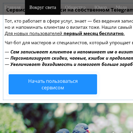
M
S
Главная
Вокруг света
Общество
Юмор
Мода
k
Сервис онлайн-записи на собственном Telegra
a
i
i
Тот, кто работает в сфере услуг, знает — без ведения зап
p
n
но и напоминать клиентам о визитах тоже. Нашли самы
t
m
Для новых пользователей
первый месяц бесплатно
.
o
e
c
Чат-бот для мастеров и специалистов, который упрощает 
o
n
—
Сам записывает клиентов и напоминает им о визит
n
u
—
Персонализирует скидки, чаевые, кэшбэк и предопла
t
—
Увеличивает доходимость и помогает больше зара
e
n
Начать пользоваться
t
сервисом