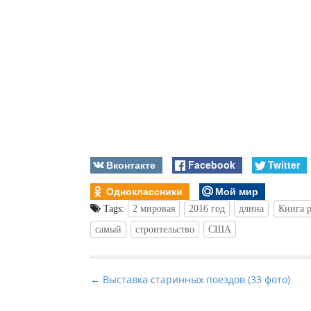
Вконтакте
Facebook
Twitter
Одноклассники
Мой мир
Tags:
2 мировая
2016 год
длина
Книга р
самый
строительство
США
P
← Выставка старинных поездов (33 фото)
o