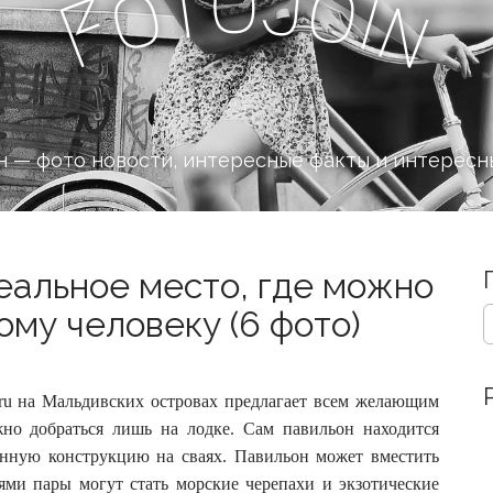
o
J
t
o
o
i
n
F
 — фото новости, интересные факты и интересн
еальное место, где можно
S
му человеку (6 фото)
e
a
r
c
aru на Мальдивских островах предлагает всем желающим
h
жно добраться лишь на лодке.
Сам павильон находится
f
лянную конструкцию на сваях. Павильон может вместить
o
ями пары могут стать морские черепахи и экзотические
r