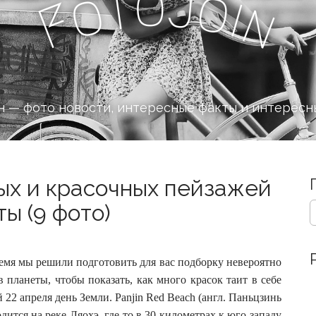
o
J
t
o
o
i
n
F
 — фото новости, интересные факты и интересн
ых и красочных пейзажей
S
ты (9 фото)
e
a
r
c
ремя мы решили подготовить для вас подборку невероятно
h
 планеты, чтобы показать, как много красок таит в себе
f
 22 апреля день Земли.
Panjin Red Beach (англ. Паньцзинь
o
ится на реке Ляохэ, где-то в 30 километрах к юго-западу