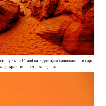
асти пустыни Намиб на территории национального парка
 мире красными песчаными дюнами.