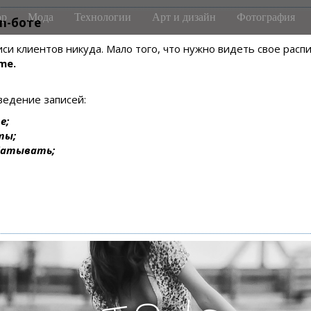
р
Мода
Технологии
Арт и дизайн
Фотография
m-боте
писи клиентов никуда. Мало того, что нужно видеть свое рас
me.
ведение записей:
е;
ты;
батывать;