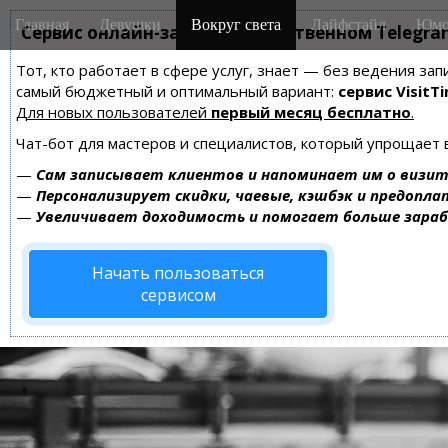
M
S
Главная
Девушки
Вокруг света
Лайфстайл
Юмо
k
Сервис онлайн-записи на собственном Telegra
a
i
i
Тот, кто работает в сфере услуг, знает — без ведения за
p
n
самый бюджетный и оптимальный вариант:
сервис VisitTi
t
m
Для новых пользователей
первый месяц бесплатно
.
o
e
c
Чат-бот для мастеров и специалистов, который упрощает 
n
o
—
Сам записывает клиентов и напоминает им о визит
n
u
—
Персонализирует скидки, чаевые, кэшбэк и предопла
t
—
Увеличивает доходимость и помогает больше зара
e
n
Начать пользоваться
t
сервисом