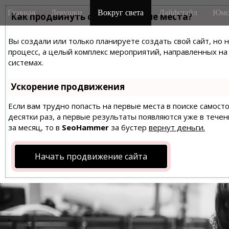
M
S
Главная
Девушки
Вокруг света
Лайфстайл
Юмо
k
Как продвинуть сайт на первые места?
a
i
i
p
Вы создали или только планируете создать свой сайт, но 
n
t
процесс, а целый комплекс мероприятий, направленных н
m
o
системах.
e
c
n
o
Ускорение продвижения
n
u
t
Если вам трудно попасть на первые места в поиске самос
десятки раз, а первые результаты появляются уже в течен
e
за месяц, то в
SeoHammer
за бустер
вернут деньги.
n
t
Начать продвижение сайта