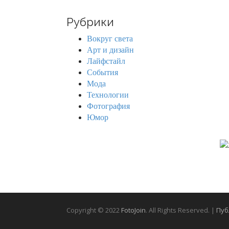
a
r
Рубрики
c
h
Вокруг света
f
Арт и дизайн
o
Лайфстайл
r
События
:
Мода
Технологии
Фотография
Юмор
Copyright © 2022
FotoJoin
. All Rights Reserved. |
Пуб