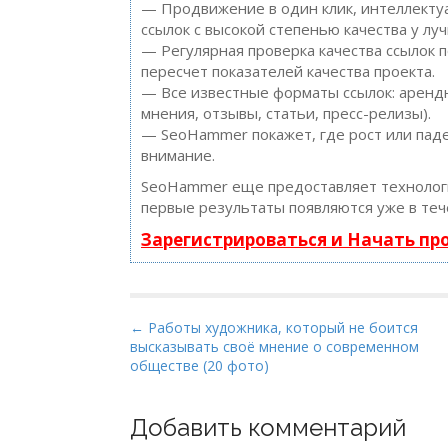
— Продвижение в один клик, интеллектуа
ссылок с высокой степенью качества у лу
— Регулярная проверка качества ссылок 
пересчет показателей качества проекта.
— Все известные форматы ссылок: арендн
мнения, отзывы, статьи, пресс-релизы).
— SeoHammer покажет, где рост или паде
внимание.
SeoHammer еще предоставляет техноло
первые результаты появляются уже в теч
Зарегистрироваться и Начать п
P
← Работы художника, который не боится
высказывать своё мнение о современном
o
обществе (20 фото)
s
t
Добавить комментарий
n