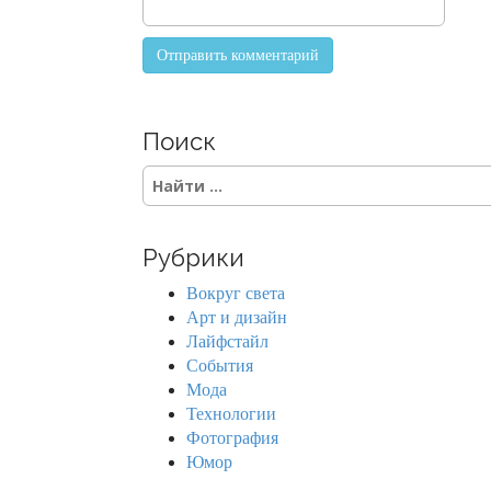
Поиск
S
e
a
r
Рубрики
c
h
Вокруг света
f
Арт и дизайн
o
Лайфстайл
r
События
:
Мода
Технологии
Фотография
Юмор