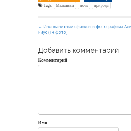
Tags:
Мальдивы
ночь
природа
P
← Инопланетные сфинксы в фотографиях Ал
Риус (14 фото)
o
s
t
Добавить комментарий
n
Комментарий
a
v
i
g
a
t
i
o
Имя
n