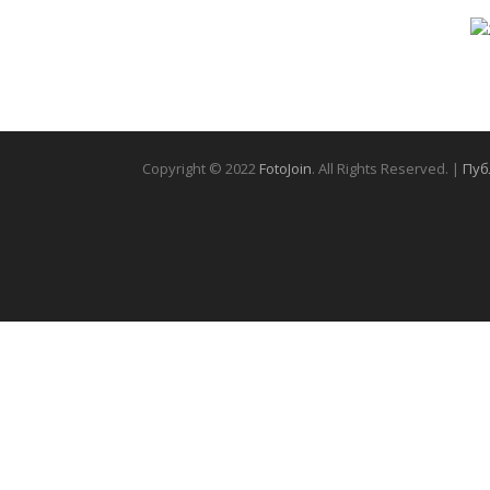
Copyright © 2022
FotoJoin
. All Rights Reserved. |
Пуб