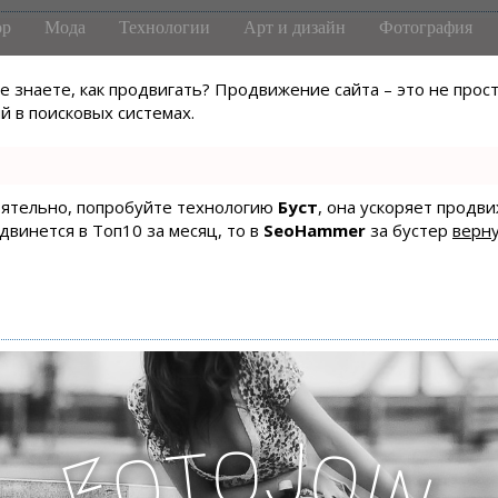
р
Мода
Технологии
Арт и дизайн
Фотография
не знаете, как продвигать? Продвижение сайта – это не про
 в поисковых системах.
тоятельно, попробуйте технологию
Буст
, она ускоряет продв
одвинется в Топ10 за месяц, то в
SeoHammer
за бустер
верну
J
o
t
o
o
i
F
n