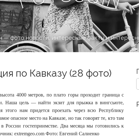
 — фото новости, интересные факты и интересн
ия по Кавказу (28 фото)
S
e
a
высота 4000 метров, по плато горы проходит граница с
r
ти. Наша цель — найти экзит для прыжка в вингсьюте,
c
я этого нам придется проехать через всю Республику
h
f
ое опасное место на Кавказе, но так говорят те, кто там
o
 в России гостеприимстве. Два месяца мы готовились к
r
точник: extremgeo.com Фото: Евгений Салиенко
: