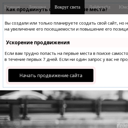
M
S
Главная
Девушки
Вокруг света
Лайфстайл
Юмо
k
Как продвинуть сайт на первые места?
a
i
i
p
Вы создали или только планируете создать свой сайт, но 
n
t
на увеличение его посещаемости и повышение его позиций
m
o
e
c
Ускорение продвижения
n
o
n
Если вам трудно попасть на первые места в поиске самос
u
t
в течение первых 7 дней. Если ни один запрос у вас не пр
e
n
Начать продвижение сайта
t