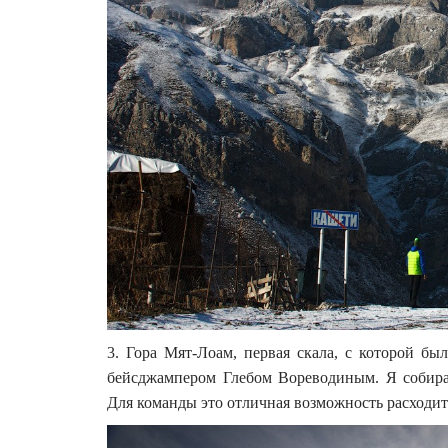
3. Гора Мят-Лоам, первая скала, с которой б
бейсджампером Глебом Вореводиным. Я собира
Для команды это отличная возможность расходит