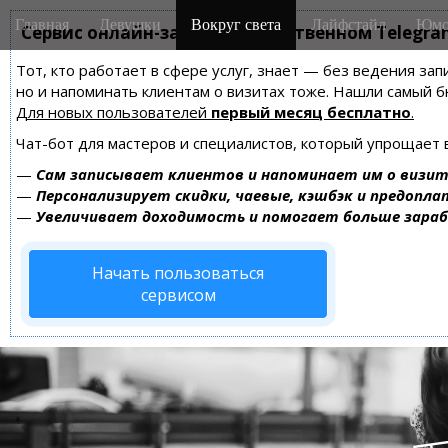
M
S
Главная
Девушки
Вокруг света
Лайфстайл
Юмо
k
Сервис онлайн-записи на собственном Telegra
a
i
i
Тот, кто работает в сфере услуг, знает — без ведения зап
p
n
но и напоминать клиентам о визитах тоже. Нашли самый
t
m
Для новых пользователей
первый месяц бесплатно
.
o
e
c
Чат-бот для мастеров и специалистов, который упрощает 
n
o
—
Сам записывает клиентов и напоминает им о визит
n
u
—
Персонализирует скидки, чаевые, кэшбэк и предопла
t
—
Увеличивает доходимость и помогает больше зара
e
n
Начать пользоваться
t
сервисом