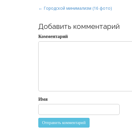
P
← Городской минимализм (16 фото)
o
s
Добавить комментарий
t
Комментарий
n
a
v
i
g
a
t
i
o
Имя
n