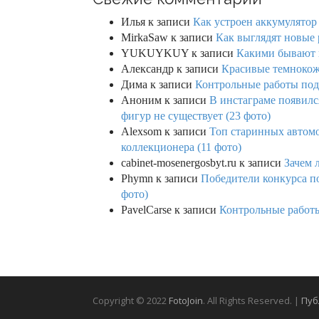
Илья
к записи
Как устроен аккумулятор 
MirkaSaw
к записи
Как выглядят новые 
YUKUYKUY
к записи
Какими бывают к
Александр
к записи
Красивые темнокож
Дима
к записи
Контрольные работы под 
Аноним
к записи
В инстаграме появилс
фигур не существует (23 фото)
Alexsom
к записи
Топ старинных автом
коллекционера (11 фото)
cabinet-mosenergosbyt.ru
к записи
Зачем 
Phymn
к записи
Победители конкурса по
фото)
PavelCarse
к записи
Контрольные работы
Copyright © 2022
FotoJoin
. All Rights Reserved. |
Пуб