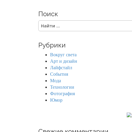
Поиск
S
e
a
r
Рубрики
c
h
Вокруг света
f
Арт и дизайн
o
Лайфстайл
r
События
:
Мода
Технологии
Фотография
Юмор
Свежие комментарии