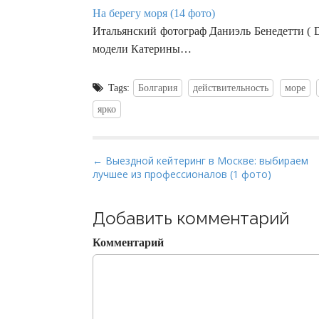
На берегу моря (14 фото)
Итальянский фотограф Даниэль Бенедетти ( Da
модели Катерины…
Tags:
Болгария
действительность
море
ярко
P
← Выездной кейтеринг в Москве: выбираем
лучшее из профессионалов (1 фото)
o
s
t
Добавить комментарий
n
Комментарий
a
v
i
g