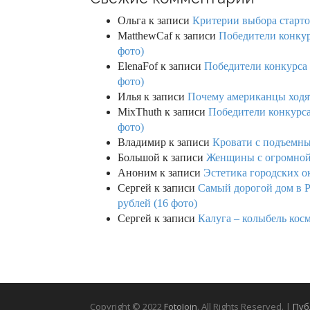
Ольга
к записи
Критерии выбора старто
MatthewCaf
к записи
Победители конкурс
фото)
ElenaFof
к записи
Победители конкурса п
фото)
Илья
к записи
Почему американцы ходят
MixThuth
к записи
Победители конкурса 
фото)
Владимир
к записи
Кровати с подъемны
Большой
к записи
Женщины с огромной 
Аноним
к записи
Эстетика городских о
Сергей
к записи
Самый дорогой дом в Р
рублей (16 фото)
Сергей
к записи
Калуга – колыбель кос
Copyright © 2022
FotoJoin
. All Rights Reserved. |
Пуб