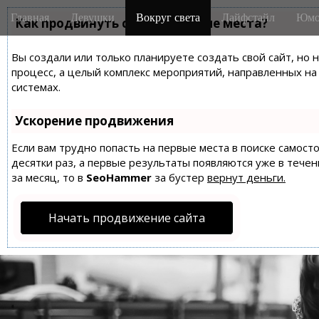
M
S
Главная
Девушки
Вокруг света
Лайфстайл
Юмо
k
Как продвинуть сайт на первые места?
a
i
i
p
Вы создали или только планируете создать свой сайт, но 
n
t
процесс, а целый комплекс мероприятий, направленных н
m
o
системах.
e
c
n
o
Ускорение продвижения
n
u
t
Если вам трудно попасть на первые места в поиске самос
десятки раз, а первые результаты появляются уже в течен
e
за месяц, то в
SeoHammer
за бустер
вернут деньги.
n
t
Начать продвижение сайта