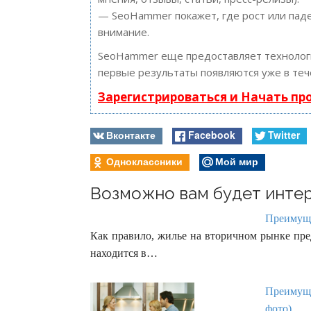
— SeoHammer покажет, где рост или паде
внимание.
SeoHammer еще предоставляет техноло
первые результаты появляются уже в теч
Зарегистрироваться и Начать п
Вконтакте
Facebook
Twitter
Одноклассники
Мой мир
Возможно вам будет интер
Преимуще
Как правило, жилье на вторичном рынке пред
находится в…
Преимуще
фото)