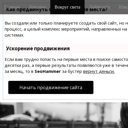
M
S
Главная
Девушки
Вокруг света
Лайфстайл
Юмо
k
Как продвинуть сайт на первые места?
a
i
i
p
Вы создали или только планируете создать свой сайт, но 
n
t
процесс, а целый комплекс мероприятий, направленных н
m
o
системах.
e
c
n
o
Ускорение продвижения
n
u
t
Если вам трудно попасть на первые места в поиске самос
десятки раз, а первые результаты появляются уже в течен
e
за месяц, то в
SeoHammer
за бустер
вернут деньги.
n
t
Начать продвижение сайта