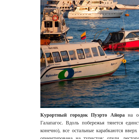
Курортный городок Пуэрто Айора
на ос
Галапагос. Вдоль побережья тянется единс
конечно), все остальные карабкаются ввер
ориентирована на туристов: отели, ресто