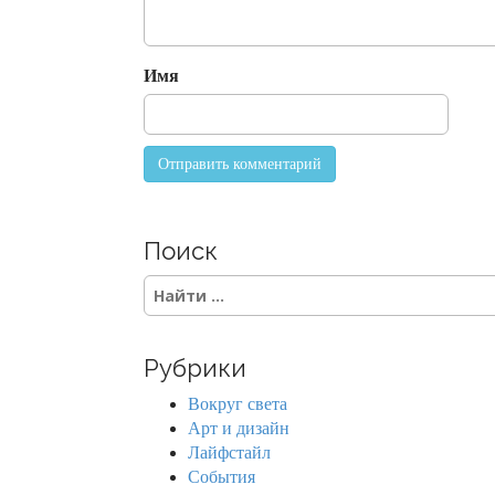
t
i
o
Имя
n
Поиск
S
e
a
r
Рубрики
c
h
Вокруг света
f
Арт и дизайн
o
Лайфстайл
r
События
: