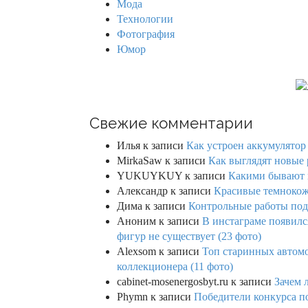
Мода
Технологии
Фотография
Юмор
Свежие комментарии
Илья
к записи
Как устроен аккумулятор 
MirkaSaw
к записи
Как выглядят новые 
YUKUYKUY
к записи
Какими бывают к
Александр
к записи
Красивые темнокож
Дима
к записи
Контрольные работы под 
Аноним
к записи
В инстаграме появилс
фигур не существует (23 фото)
Alexsom
к записи
Топ старинных автом
коллекционера (11 фото)
cabinet-mosenergosbyt.ru
к записи
Зачем 
Phymn
к записи
Победители конкурса по