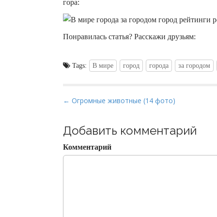
гора:
Понравилась статья? Расскажи друзьям:
Tags:
В мире
город
города
за городом
P
← Огромные животные (14 фото)
o
s
Добавить комментарий
t
Комментарий
n
a
v
i
g
a