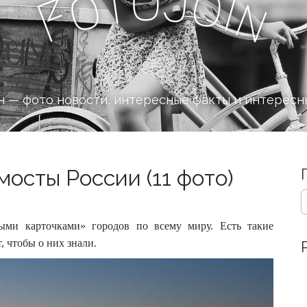
o
J
t
o
o
i
n
F
 — фото новости, интересные факты и интересн
осты России (11 фото)
S
e
a
ми карточками» городов по всему миру. Есть такие
r
, чтобы о них знали.
c
h
f
o
r