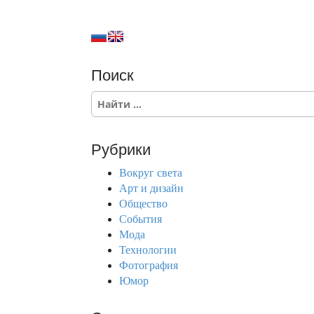
Поиск
S
e
a
r
Рубрики
c
h
Вокруг света
f
Арт и дизайн
o
Общество
r
События
:
Мода
Технологии
Фотография
Юмор