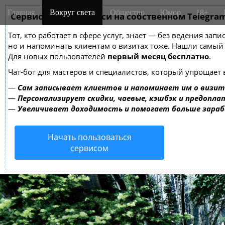
M
S
Главная
Вокруг света
Общество
Юмор
18+
k
Сервис онлайн-записи на собственном Telegra
a
i
i
Тот, кто работает в сфере услуг, знает — без ведения зап
p
n
но и напоминать клиентам о визитах тоже. Нашли самы
t
m
Для новых пользователей
первый месяц бесплатно
.
o
e
c
Чат-бот для мастеров и специалистов, который упрощает 
o
n
—
Сам записывает клиентов и напоминает им о визит
n
u
—
Персонализирует скидки, чаевые, кэшбэк и предопла
t
—
Увеличивает доходимость и помогает больше зара
e
n
Начать пользоваться
t
сервисом