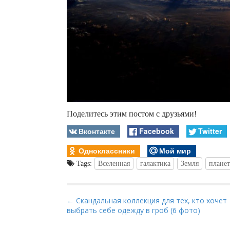
Поделитесь этим постом с друзьями!
Вконтакте
Facebook
Twitter
Одноклассники
Мой мир
Tags:
Вселенная
галактика
Земля
планет
P
← Скандальная коллекция для тех, кто хочет
выбрать себе одежду в гроб (6 фото)
o
s