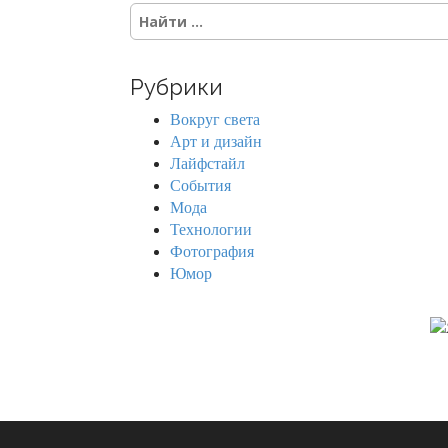
S
e
a
r
Рубрики
c
h
Вокруг света
f
Арт и дизайн
o
Лайфстайл
r
События
:
Мода
Технологии
Фотография
Юмор