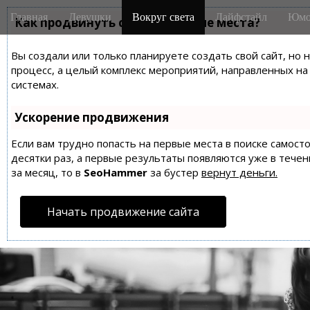
M
S
Главная
Девушки
Вокруг света
Лайфстайл
Юмо
k
Как продвинуть сайт на первые места?
a
i
i
p
Вы создали или только планируете создать свой сайт, но 
n
t
процесс, а целый комплекс мероприятий, направленных н
m
o
системах.
e
c
n
o
Ускорение продвижения
n
u
t
Если вам трудно попасть на первые места в поиске самос
десятки раз, а первые результаты появляются уже в течен
e
за месяц, то в
SeoHammer
за бустер
вернут деньги.
n
t
Начать продвижение сайта