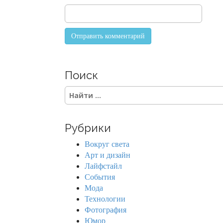
n
Поиск
S
e
a
r
Рубрики
c
h
Вокруг света
f
Арт и дизайн
o
Лайфстайл
r
События
:
Мода
Технологии
Фотография
Юмор