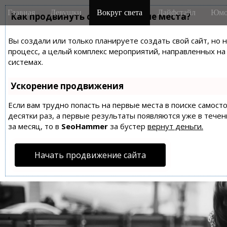
M
S
Главная
Девушки
Вокруг света
Лайфстайл
Юмо
k
Как продвинуть сайт на первые места?
a
i
i
p
Вы создали или только планируете создать свой сайт, но 
n
t
процесс, а целый комплекс мероприятий, направленных н
m
o
системах.
e
c
n
o
Ускорение продвижения
n
u
t
Если вам трудно попасть на первые места в поиске самос
десятки раз, а первые результаты появляются уже в течен
e
за месяц, то в
SeoHammer
за бустер
вернут деньги.
n
t
Начать продвижение сайта