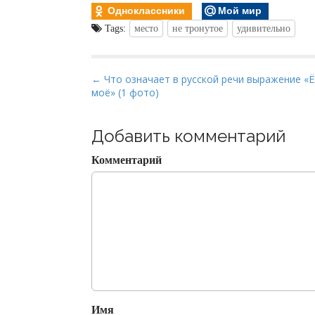
Одноклассники
Мой мир
Tags:
место
не тронутое
удивительно
P
← Что означает в русской речи выражение «Ё
моё» (1 фото)
o
s
t
Добавить комментарий
n
Комментарий
a
v
i
g
a
t
i
o
Имя