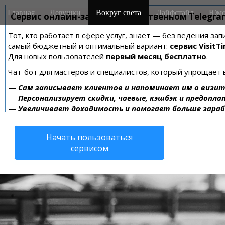
M
S
Главная
Девушки
Вокруг света
Лайфстайл
Юмо
k
Сервис онлайн-записи на собственном Telegra
a
i
i
Тот, кто работает в сфере услуг, знает — без ведения за
p
n
самый бюджетный и оптимальный вариант:
сервис VisitTi
t
m
Для новых пользователей
первый месяц бесплатно
.
o
e
c
Чат-бот для мастеров и специалистов, который упрощает 
n
o
—
Сам записывает клиентов и напоминает им о визит
n
u
—
Персонализирует скидки, чаевые, кэшбэк и предопла
t
—
Увеличивает доходимость и помогает больше зара
e
n
Начать пользоваться
t
сервисом