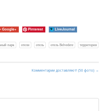
Google+
Pinterest
LiveJournal
ьный парк
отели
отель
отель Belvedere
территория
Комментарии доставляют! (50 фото) →