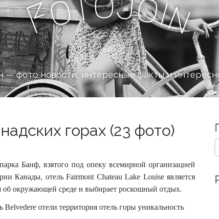
o
J
t
o
o
i
n
F
 — фото новости, интересные факты и интересн
надских горах (23 фото)
S
e
a
арка Банф, взятого под опеку всемирной организацией
r
 Канады, отель Fairmont Chateau Lake Louise является
c
ся об окружающей среде и выбирает роскошный отдых.
h
f
o