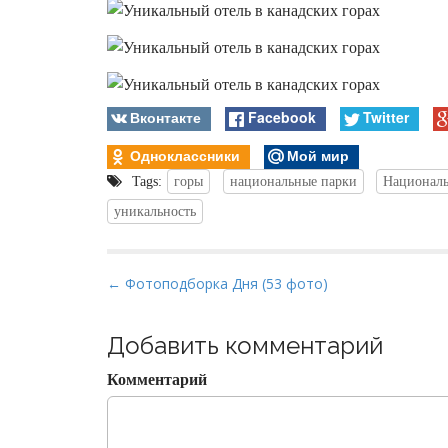
Вконтакте
Facebook
Twitter
Одноклассники
Мой мир
Tags:
горы
национальные парки
Национал
уникальность
P
← Фотоподборка Дня (53 фото)
o
s
Добавить комментарий
t
Комментарий
n
a
v