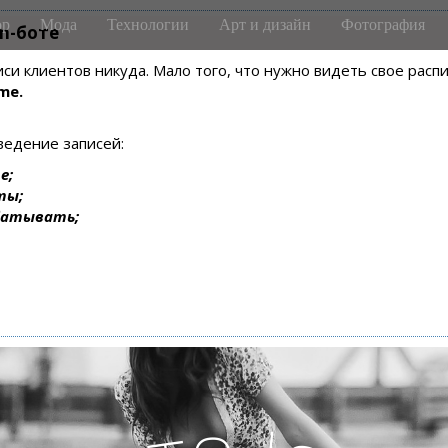
р
Мода
Технологии
Арт и дизайн
Фотография
m-боте
писи клиентов никуда. Мало того, что нужно видеть свое рас
me.
ведение записей:
е;
ты;
батывать;