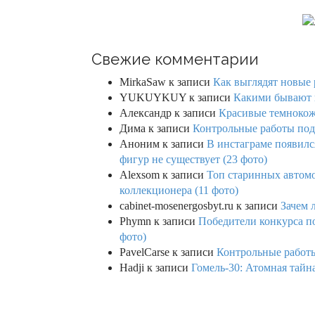
Свежие комментарии
MirkaSaw
к записи
Как выглядят новые 
YUKUYKUY
к записи
Какими бывают к
Александр
к записи
Красивые темнокож
Дима
к записи
Контрольные работы под 
Аноним
к записи
В инстаграме появилс
фигур не существует (23 фото)
Alexsom
к записи
Топ старинных автом
коллекционера (11 фото)
cabinet-mosenergosbyt.ru
к записи
Зачем 
Phymn
к записи
Победители конкурса по
фото)
PavelCarse
к записи
Контрольные работы
Hadji
к записи
Гомель-30: Атомная тайн