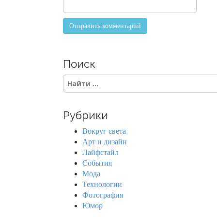
Поиск
S
e
a
r
Рубрики
c
h
Вокруг света
f
Арт и дизайн
o
Лайфстайл
r
События
:
Мода
Технологии
Фотография
Юмор