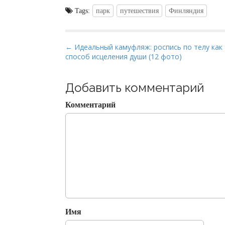
Tags:
парк
путешествия
Финляндия
P
← Идеальный камуфляж: роспись по телу как
способ исцеления души (12 фото)
o
s
t
Добавить комментарий
n
Комментарий
a
v
i
g
a
t
i
o
Имя
n