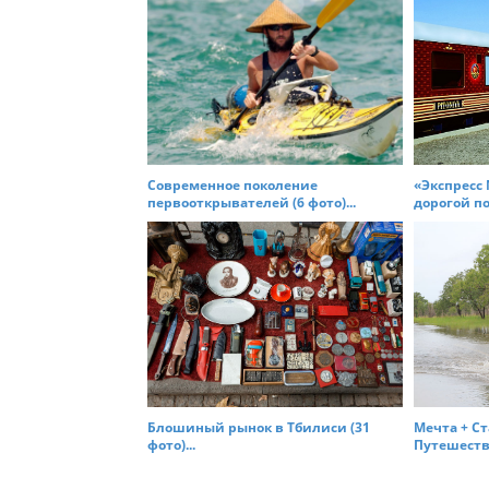
o
n
Современное поколение
«Экспресс
первооткрывателей (6 фото)...
дорогой по
Блошиный рынок в Тбилиси (31
Мечта + С
фото)...
Путешестви