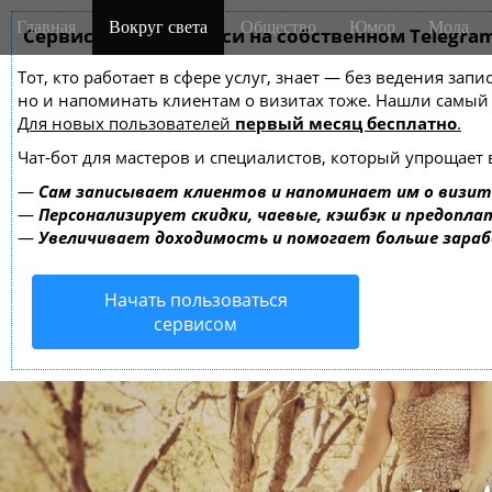
M
S
Главная
Вокруг света
Общество
Юмор
Мода
k
Сервис онлайн-записи на собственном Telegra
a
i
i
Тот, кто работает в сфере услуг, знает — без ведения зап
p
n
но и напоминать клиентам о визитах тоже. Нашли самы
t
m
Для новых пользователей
первый месяц бесплатно
.
o
e
c
Чат-бот для мастеров и специалистов, который упрощает 
o
n
—
Сам записывает клиентов и напоминает им о визит
n
u
—
Персонализирует скидки, чаевые, кэшбэк и предопла
t
—
Увеличивает доходимость и помогает больше зара
e
n
Начать пользоваться
t
сервисом