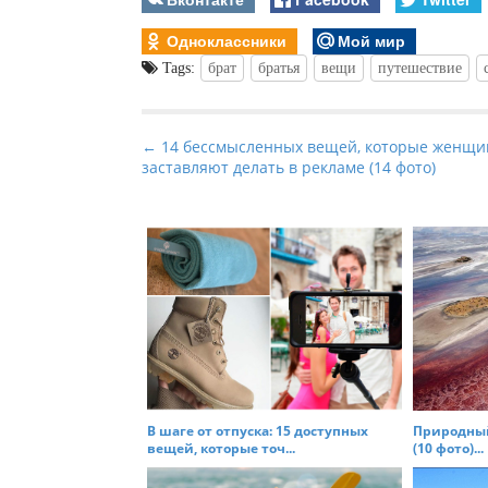
Одноклассники
Мой мир
Tags:
брат
братья
вещи
путешествие
P
← 14 бессмысленных вещей, которые женщи
заставляют делать в рекламе (14 фото)
o
s
t
n
a
v
i
g
a
t
В шаге от отпуска: 15 доступных
Природный
вещей, которые точ...
(10 фото)...
i