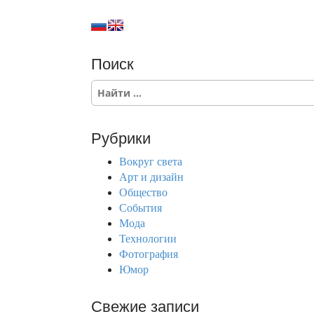
Поиск
S
e
a
r
Рубрики
c
h
Вокруг света
f
Арт и дизайн
o
Общество
r
События
:
Мода
Технологии
Фотография
Юмор
Свежие записи